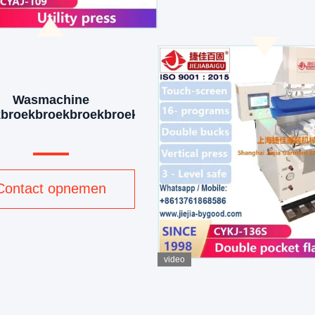
Wasmachine
kbroekbroekbroekbroekbroekbroekbroekbroekbroek
Contact opnemen
video