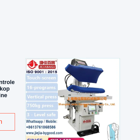
trole
 kop
ine
n