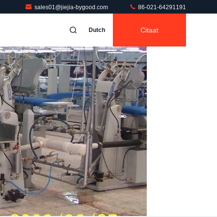
sales01@jiejia-bygood.com
86-021-64291191
Citaat
Dutch