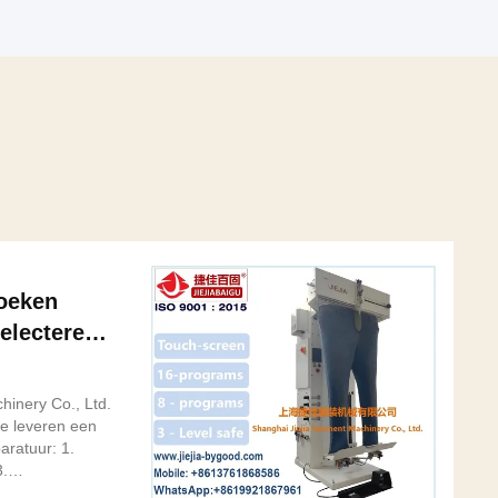
oeken
electeren,
inery Co., Ltd.
 leveren een
aratuur: 1.
3.
hino / denim