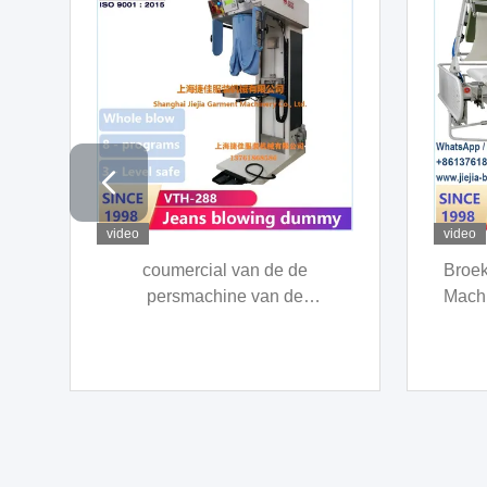
video
video
Wasmachine stoompers
pak j
hulpmiddel SS buck
ver
persmachine apparatuur
touchscreen