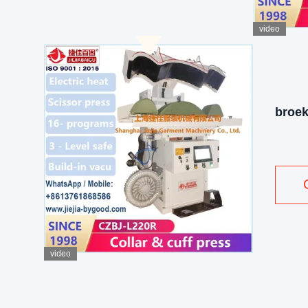
video
broe
video