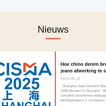
Nieuws
Hoe chino denim br
jeans afwerking te s
blazer, topper
2025-06-18
Shanghai Jiejia Garment Mach
1998-Bouwen in Shanghai We
compleet assortiment strijkapp
kledingstukpers 2. broekpers 
hemdpersmachine 4. jeans / c