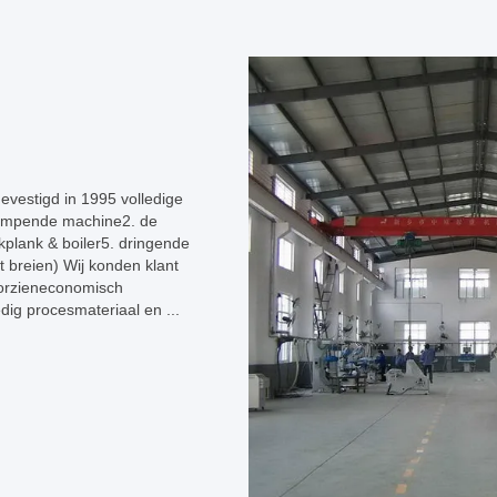
evestigd in 1995 volledige
-krimpende machine2. de
kplank & boiler5. dringende
 breien) Wij konden klant
oorzieneconomisch
ig procesmateriaal en ...