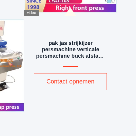
video
pak jas strijkijzer
broekbroekbroekbroekbroekbroekbroekbroekbroekb
persmachine verticale
persmachine buck afstand
verstelbaar
Contact opnemen