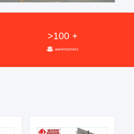
>100 +
werknemers