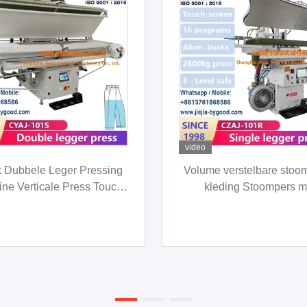
video
as strijkijzer persmachine
Professionele broekper
ticale persmachine buck
vacuüm- en stoompersy
afstand verstelbaar