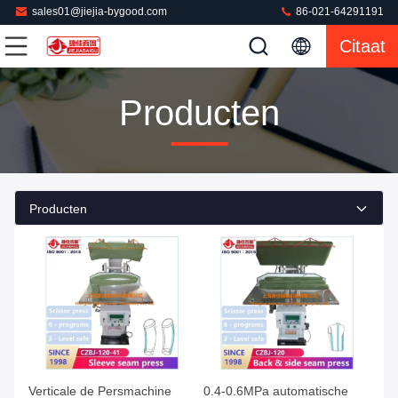
sales01@jiejia-bygood.com
86-021-64291191
Citaat
Producten
Producten
Verticale de Persmachine
0.4-0.6MPa automatische