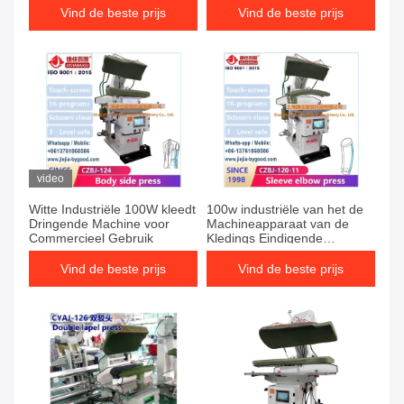
Vind de beste prijs
Vind de beste prijs
video
Witte Industriële 100W kleedt
100w industriële van het de
Dringende Machine voor
Machineapparaat van de
Commercieel Gebruik
Kledings Eindigende
Broekpers de Stoompers
voor Kleren
Vind de beste prijs
Vind de beste prijs