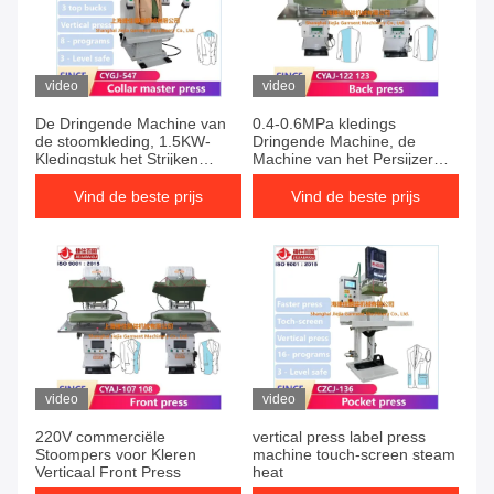
video
video
De Dringende Machine van
0.4-0.6MPa kledings
de stoomkleding, 1.5KW-
Dringende Machine, de
Kledingstuk het Strijken
Machine van het Persijzer
Dringende Machine
voor Kleren
Vind de beste prijs
Vind de beste prijs
video
video
220V commerciële
vertical press label press
Stoompers voor Kleren
machine touch-screen steam
Verticaal Front Press
heat