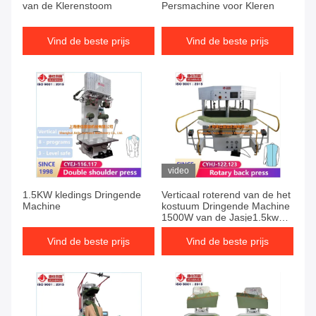
van de Klerenstoom
Persmachine voor Kleren
Vind de beste prijs
Vind de beste prijs
video
1.5KW kledings Dringende
Verticaal roterend van de het
Machine
kostuum Dringende Machine
1500W van de Jasje1.5kw
Kleding van de de
stoomkamer de
Vind de beste prijs
Vind de beste prijs
blazerkostuum