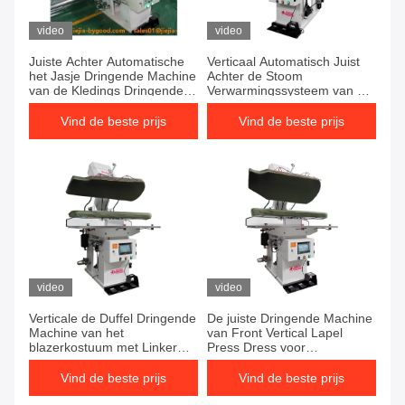
video
video
Juiste Achter Automatische
Verticaal Automatisch Juist
het Jasje Dringende Machine
Achter de Stoom
van de Kledings Dringende
Verwarmingssysteem van de
Machine Pu
Duffel Dringende Machine
Vind de beste prijs
Vind de beste prijs
video
video
Verticale de Duffel Dringende
De juiste Dringende Machine
Machine van het
van Front Vertical Lapel
blazerkostuum met Linker
Press Dress voor
Achterstoom
Stoomduffel
Verwarmingssysteem
Vind de beste prijs
Vind de beste prijs