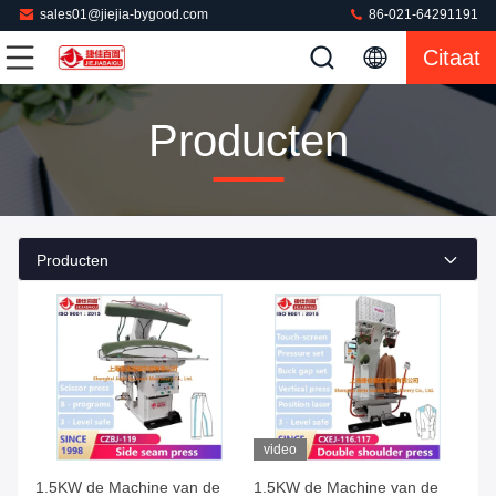
sales01@jiejia-bygood.com
86-021-64291191
Citaat
Producten
Producten
video
1.5KW de Machine van de
1.5KW de Machine van de