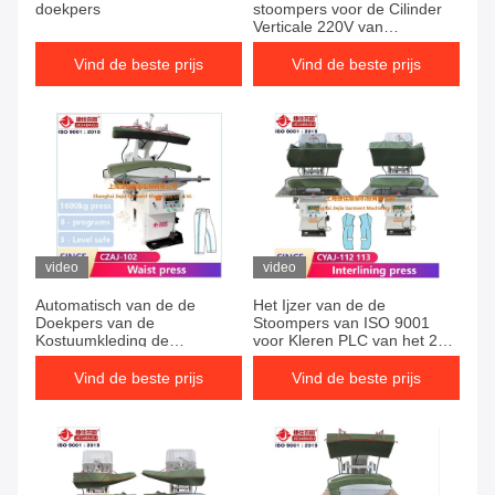
doekpers
stoompers voor de Cilinder
Verticale 220V van
Klerensinle
Vind de beste prijs
Vind de beste prijs
video
video
Automatisch van de de
Het Ijzer van de de
Doekpers van de
Stoompers van ISO 9001
Kostuumkleding de
voor Kleren PLC van het 220
Machinetouch screen
Volttouche screen
Vind de beste prijs
Vind de beste prijs