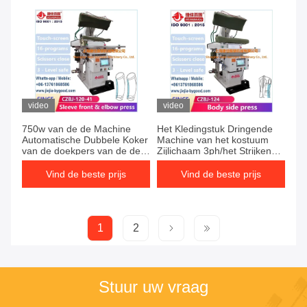
video
video
750w van de de Machine
Het Kledingstuk Dringende
Automatische Dubbele Koker
Machine van het kostuum
van de doekpers van de de
Zijlichaam 3ph/het Strijken
Elleboogpers het Touche
Materiaal
screenplc
Vind de beste prijs
Vind de beste prijs
1
2
Stuur uw vraag