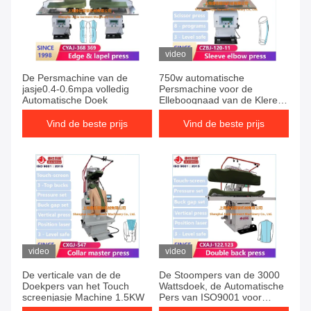
video
De Persmachine van de
750w automatische
jasje0.4-0.6mpa volledig
Persmachine voor de
Automatische Doek
Elleboognaad van de Kleren
Dubbele Koker
Vind de beste prijs
Vind de beste prijs
video
video
De verticale van de de
De Stoompers van de 3000
Doekpers van het Touch
Wattsdoek, de Automatische
screenjasje Machine 1.5KW
Pers van ISO9001 voor
Kleren