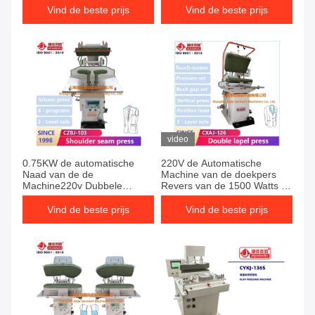
Vind de beste prijs
Vind de beste prijs
video
0.75KW de automatische
220V de Automatische
Naad van de de
Machine van de doekpers
Machine220v Dubbele
Revers van de 1500 Watts de
Schouder van de Doekpers
Verticale Pers
Vind de beste prijs
Vind de beste prijs