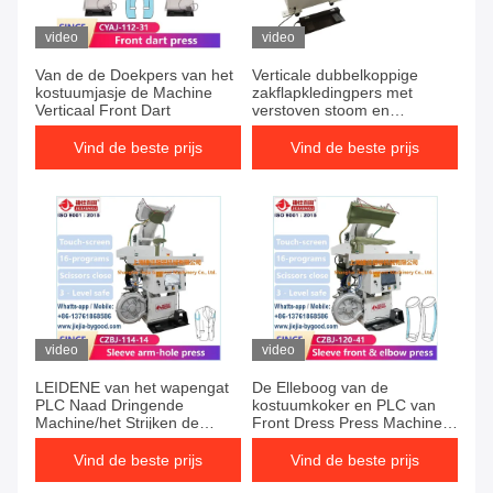
video
video
Van de de Doekpers van het
Verticale dubbelkoppige
kostuumjasje de Machine
zakflapkledingpers met
Verticaal Front Dart
verstoven stoom en
vacuümregeling
Vind de beste prijs
Vind de beste prijs
video
video
LEIDENE van het wapengat
De Elleboog van de
PLC Naad Dringende
kostuumkoker en PLC van
Machine/het Strijken de
Front Dress Press Machine
Kleding van het
Touch Sreen
Materiaalkostuum
Vind de beste prijs
Vind de beste prijs