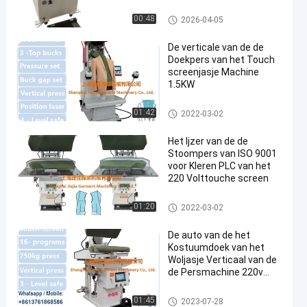
De Machine van de doekpers
00:48
2026-04-05
De verticale van de de
Doekpers van het Touch
screenjasje Machine
1.5KW
De Machine van de doekpers
01:42
2022-03-02
Het Ijzer van de de
Stoompers van ISO 9001
voor Kleren PLC van het
220 Volttouche screen
De Machine van de doekpers
01:20
2022-03-02
De auto van de het
Kostuumdoek van het
Woljasje Verticaal van de
de Persmachine 220v
50hz
De Machine van de doekpers
01:45
2023-07-28