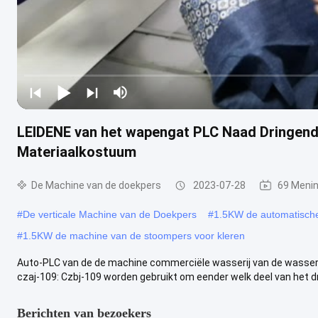
LEIDENE van het wapengat PLC Naad Dringende
Materiaalkostuum
De Machine van de doekpers
2023-07-28
69 Meni
#
De verticale Machine van de Doekpers
#
1.5KW de automatisch
#
1.5KW de machine van de stoompers voor kleren
Auto-PLC van de de machine commerciële wasserij van de wasserij
czaj-109: Czbj-109 worden gebruikt om eender welk deel van het d
Berichten van bezoekers