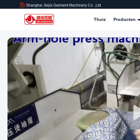
Shanghai Jiejia Garment Machinery Co .,ltd
Thuis
Producten