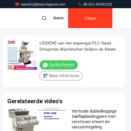
sales01@jiejia-bygood.com
86-021-64291191
Citaat
Dutch
LEIDENE van het wapengat PLC Naad
Dringende Machine/het Strijken de Kleding
van het Materiaalkostuum
Ga Nu Praten.
Meer Informatie
Gerelateerde video's
Verticale dubbelkoppige
zakflapkledingpers met
verstoven stoom en
vacuümregeling