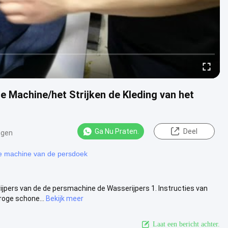
 Machine/het Strijken de Kleding van het
Ga Nu Praten.
Deel
ngen
e machine van de persdoek
pers van de de persmachine de Wasserijpers 1. Instructies van
roge schone...
Bekijk meer
Laat een bericht achter.