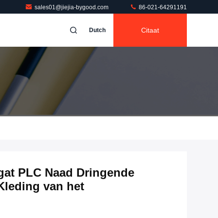
sales01@jiejia-bygood.com
86-021-64291191
Citaat
Dutch
gat PLC Naad Dringende
Kleding van het