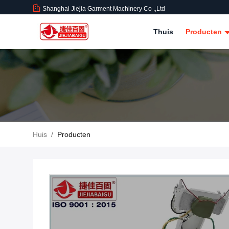
Shanghai Jiejia Garment Machinery Co .,ltd
Thuis
Producten
Huis
/
Producten