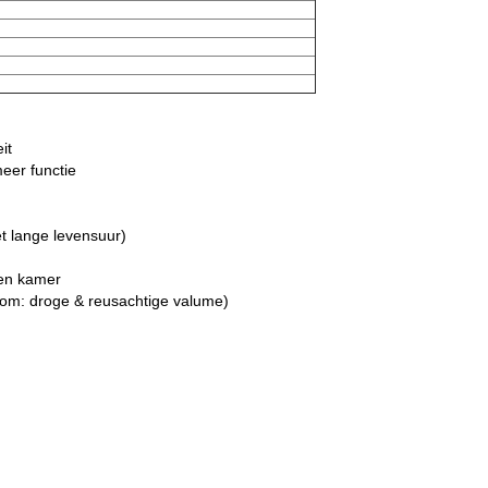
it
eer functie
t lange levensuur)
en kamer
toom: droge & reusachtige valume)