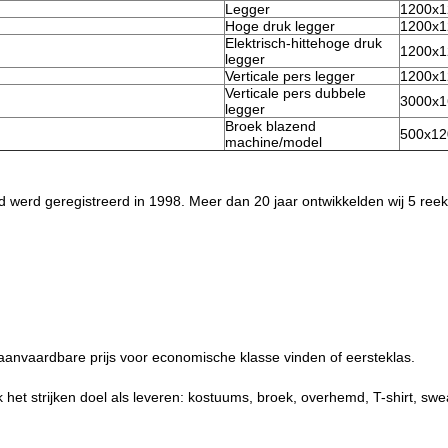
Legger
1200x1
Hoge druk legger
1200x1
Elektrisch-hittehoge druk
1200x1
legger
Verticale pers legger
1200x1
Verticale pers dubbele
3000x1
legger
Broek blazend
500x12
machine/model
d werd geregistreerd in 1998. Meer dan 20 jaar ontwikkelden wij 5 ree
aanvaardbare prijs voor economische klasse vinden of eersteklas.
uk het strijken doel als leveren: kostuums, broek, overhemd, T-shirt, swea