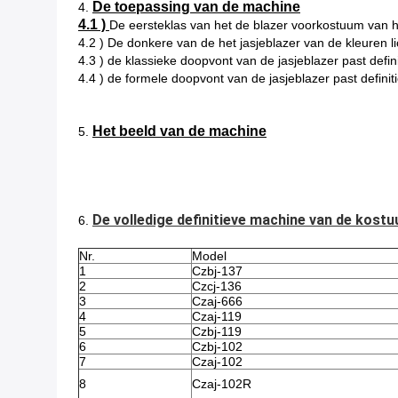
De toepassing van de machine
4.
4.1 )
De eersteklas van het de blazer voorkostuum van he
4.2 ) De donkere van de het jasjeblazer van de kleuren l
4.3 ) de klassieke doopvont van de jasjeblazer past defin
4.4 ) de formele doopvont van de jasjeblazer past definit
Het beeld van de machine
5.
De volledige definitieve machine van de kost
6.
Nr.
Model
1
Czbj-137
2
Czcj-136
3
Czaj-666
4
Czaj-119
5
Czbj-119
6
Czbj-102
7
Czaj-102
8
Czaj-102R