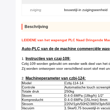
zuiging:
bouwstijl-in zuigingseenheid
Beschrijving
LEIDENE van het wapengat PLC Naad Dringende Mach
Auto-PLC van de de machine commerciële wasse
Instructies van czaj-109:
1.
Czbj-109 worden gebruikt om eender welk deel van het d
Zij worden ontworpen voor verschillend soort stof met un
Machineperameter van czbj-124:
2.
Model
Czbj-114-14
Controle
Automatische touch screenp
Totale druk
250kg
Stoom
0.4-0.6MPa (18kg/h) 1/2“
Kompreslucht
0.4-0.6MPa (15L/min) 8mm
Stroom
220V/1ph/50HZ/380V/3ph/5
Vacuüm
1.5kw/0,75 bouwstijl-in vac