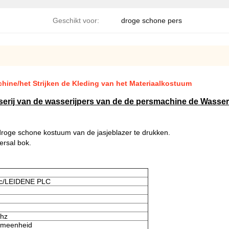
Geschikt voor:
droge schone pers
ine/het Strijken de Kleding van het Materiaalkostuum
rij van de wasserijpers van de de persmachine de Wasser
roge schone kostuum van de jasjeblazer te drukken.
ersal bok.
lc/LEIDENE PLC
0hz
uümeenheid