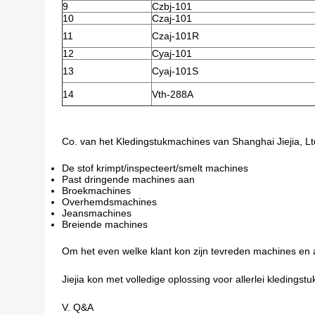
9
Czbj-101
10
Czaj-101
11
Czaj-101R
12
Cyaj-101
13
Cyaj-101S
14
Vth-288A
Co. van het Kledingstukmachines van Shanghai Jiejia, Lt
De stof krimpt/inspecteert/smelt machines
Past dringende machines aan
Broekmachines
Overhemdsmachines
Jeansmachines
Breiende machines
Om het even welke klant kon zijn tevreden machines en 
Jiejia kon met volledige oplossing voor allerlei kledingst
V. Q&A