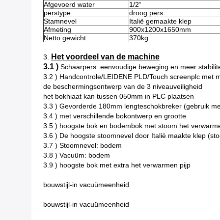
Afgevoerd water
1/2“
perstype
droog pers
Stamnevel
Italië gemaakte klep
Afmeting
900x1200x1650mm
Netto gewicht
370kg
Het voordeel van de machine
3.
3.1 )
Schaarpers: eenvoudige beweging en meer stabilite
3.2 ) Handcontrole/LEIDENE PLD/Touch screenplc met m
de beschermingsontwerp van de 3 niveauveiligheid
het bokhiaat kan tussen 050mm in PLC plaatsen
3.3 ) Gevorderde 180mm lengteschokbreker (gebruik me
3.4 ) met verschillende bokontwerp en grootte
3.5 ) hoogste bok en bodembok met stoom het verwarm
3.6 ) De hoogste stoomnevel door Italië maakte klep (s
3.7 ) Stoomnevel: bodem
3.8 ) Vacuüm: bodem
3.9 ) hoogste bok met extra het verwarmen pijp
bouwstijl-in vacuümeenheid
bouwstijl-in vacuümeenheid