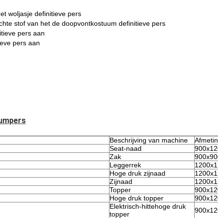
t woljasje definitieve pers
ichte stof van het de doopvontkostuum definitieve pers
itieve pers aan
ieve pers aan
uumpers
Beschrijving van machine
Afmeti
Seat-naad
900x12
Zak
900x90
Leggerrek
1200x1
Hoge druk zijnaad
1200x1
Zijnaad
1200x1
Topper
900x12
Hoge druk topper
900x12
Elektrisch-hittehoge druk
900x12
topper