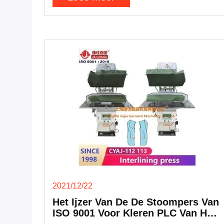
Veel grote fabrieken en belangrijke agenten hebben
bezoek en kennis over JIEJIA te krijgen.
SHANGHAI JIANG KINGS Handy / mobiel: +86-
13761868586 WhatsApp: +86-19921867961 We-
chat 微信: jiejia-bygood / 13761868586 SHANGHAI
JIEJIA GARMENT MACHINERY CO., LTD. Voeg toe:
No.2759 Shendu Road,Shanghai 201112, China Tel:
+86-21-64291191 Web-site:www.jiejia-bygood.com
E-mail:Barclay_yang@163.com sales01@jiejia-
bygood.com
2021/12/22
Het Ijzer Van De De Stoompers Van
ISO 9001 Voor Kleren PLC Van Het