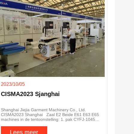
2023/10/05
CISMA2023 Sjanghai
Shanghai Jiejia Garment Machinery Co., Ltd.
CISMA2023 Shanghai Zaal E2 Beide E61 E63 E65
machines in de tentoonstelling: 1. pak CYFJ-1045
schouder & mouw hele pers 2. pant CZAJ-102
middel hoge druk (3,000 kg) & snel (3 seconden)
Lees meer
drukken 3. shirt CS-X110 zijnaadpers CS-X112