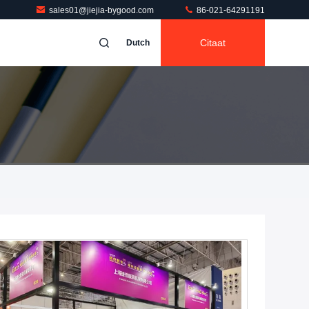
sales01@jiejia-bygood.com
86-021-64291191
Citaat
Dutch