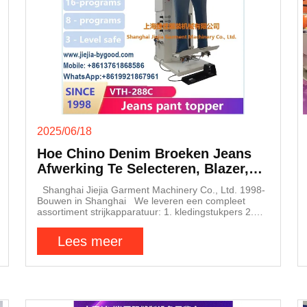
2025/06/18
Hoe Chino Denim Broeken Jeans
Afwerking Te Selecteren, Blazer,
Topper
Shanghai Jiejia Garment Machinery Co., Ltd. 1998-
Bouwen in Shanghai We leveren een compleet
assortiment strijkapparatuur: 1. kledingstukpers 2.
broekpers 3. hemdpersmachine 4. jeans / chino /
denim strijkijzer Hoe kan de strijkefficiëntie van
Lees meer
jeans/chino/denim worden verhoogd? (1 A). Kies een
goede strijkijzer / topper. Jiejia VTH-288C is het juiste
model. (2 V. Hoe snel werkt VTH-288C? (2 A). VTH-
288C kon een stuk binnen 12-15 seconden afmaken
(3 Q) Hoe kan ik meer details weten? (3 A) Gelieve
de contactpersoon van SHANGHAI JIEJIA te vinden: