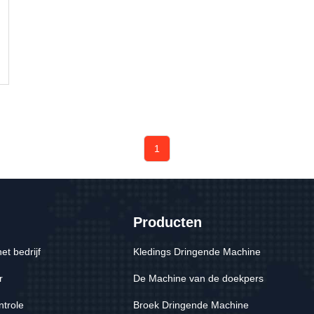
1
Producten
het bedrijf
Kledings Dringende Machine
r
De Machine van de doekpers
ntrole
Broek Dringende Machine