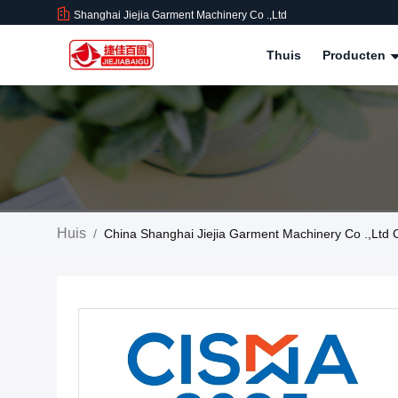
Shanghai Jiejia Garment Machinery Co .,ltd
Thuis
Producten
Huis
/
China Shanghai Jiejia Garment Machinery Co .,lt