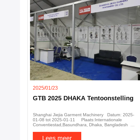
2025/01/23
GTB 2025 DHAKA Tentoonstelling
Shanghai Jiejia Garment Machinery Datum: 2025-
01-08 tot 2025-01-11 Plaats:Internationale
Conventiestad,Basundhara, Dhaka, Bangladesh
Naam van de tentoonstelling: Garment Technology
Bangladesh 2025 Hall: 6. stand: 640 en 641 We
Lees meer
tonen de persmachine aan meer dan 200 bezoekers.