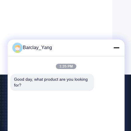
Barclay_Yang
1:35 PM
Good day, what product are you looking 
for?
Neem Contact Met Ons Op
sales01@jiejia-bygood.com
86-021-64291191
Buildiing 6#, Nr 2759 Shendu-Road Shanghai