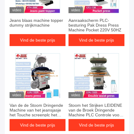
video
video
Jeans blaas machine topper
Aanraakscherm PLC-
dummy strijkmachine
besturing Pak Dress Press
Machine Pocket 220V 50HZ
Vind de beste prijs
Vind de beste prijs
video
video
Van de de Stoom Dringende
Stoom het Strijken LEIDENE
Machine van het jeansjasje
van de Broek Dringende
het Touche screenplc het
Machine PLC Controle voor
Strijken Materiaal
de Dubbele Pers van de
Taillestoom
Vind de beste prijs
Vind de beste prijs