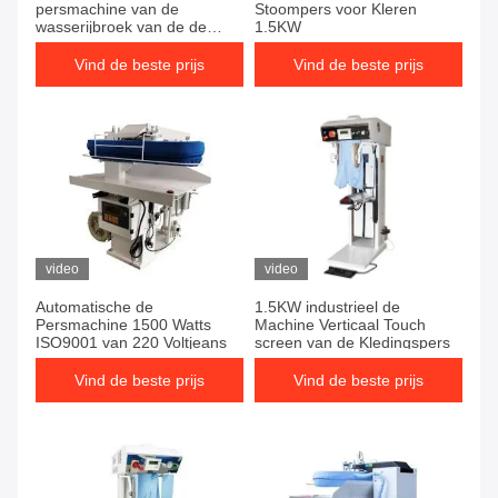
persmachine van de
Stoompers voor Kleren
wasserijbroek van de de
1.5KW
persstoom Verticale van het
het
Vind de beste prijs
Vind de beste prijs
verwarmingssysteemkostuum
van de het jasjebroek de
persmachine
video
video
Automatische de
1.5KW industrieel de
Persmachine 1500 Watts
Machine Verticaal Touch
ISO9001 van 220 Voltjeans
screen van de Kledingspers
Vind de beste prijs
Vind de beste prijs