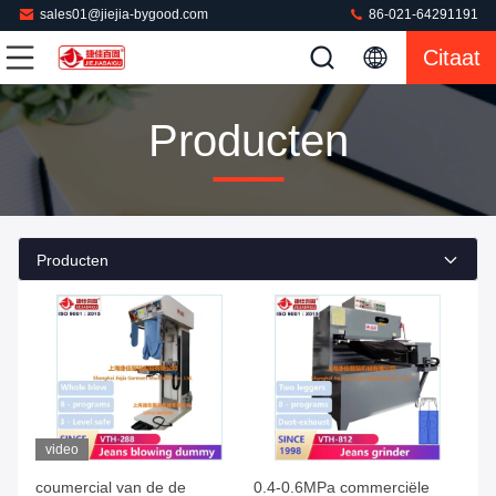
sales01@jiejia-bygood.com
86-021-64291191
Citaat
Producten
Producten
video
coumercial van de de
0.4-0.6MPa commerciële