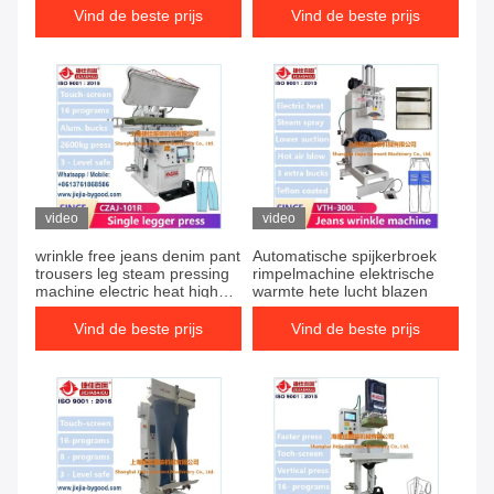
Vind de beste prijs
Vind de beste prijs
video
video
wrinkle free jeans denim pant
Automatische spijkerbroek
trousers leg steam pressing
rimpelmachine elektrische
machine electric heat high
warmte hete lucht blazen
pressure
Vind de beste prijs
Vind de beste prijs