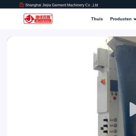
Shanghai Jiejia Garment Machinery Co .,ltd
Thuis
Producten