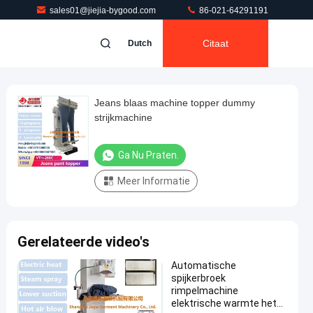
sales01@jiejia-bygood.com
86-021-64291191
Citaat
Dutch
Jeans blaas machine topper dummy
strijkmachine
Ga Nu Praten.
Meer Informatie
Gerelateerde video's
Automatische
spijkerbroek
rimpelmachine
elektrische warmte hete