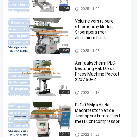
lucht blazen
De Machine van de jeanspers
01:50
2025-11-03
Volume verstelbare
stoomspray kleding
Stoompers met
aluminium buck
Broek Dringende Machine
00:49
2025-11-03
Aanraakscherm PLC-
besturing Pak Dress
Press Machine Pocket
220V 50HZ
De Machine van de jeanspers
02:13
2023-10-18
PLC 0.6Mpa de de
Machinestof van de
Jeanspers krimpt Test
met Luchtcompressor
De Machine van de jeanspers
02:12
2022-04-26