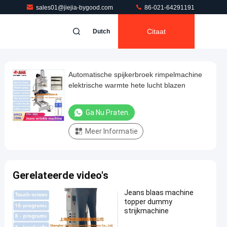
sales01@jiejia-bygood.com
86-021-64291191
Citaat
Dutch
Automatische spijkerbroek rimpelmachine
elektrische warmte hete lucht blazen
Ga Nu Praten.
Meer Informatie
Gerelateerde video's
Jeans blaas machine
topper dummy
strijkmachine