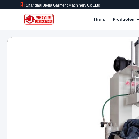
Shanghai Jiejia Garment Machinery Co .,ltd
Thuis
Producten