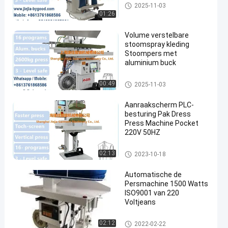
De Machine van de jeanspers
2025-11-03
01:26
Volume verstelbare
stoomspray kleding
Stoompers met
aluminium buck
Broek Dringende Machine
00:49
2025-11-03
Aanraakscherm PLC-
besturing Pak Dress
Press Machine Pocket
220V 50HZ
De Machine van de jeanspers
02:13
2023-10-18
Automatische de
Persmachine 1500 Watts
ISO9001 van 220
Voltjeans
De Machine van de jeanspers
02:12
2022-02-22