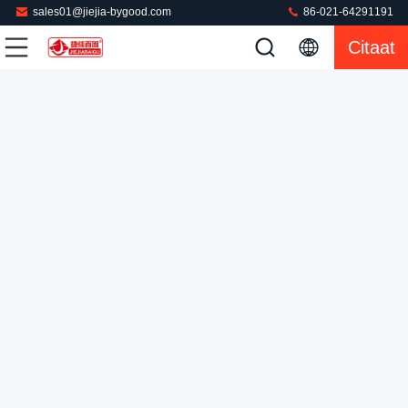
sales01@jiejia-bygood.com
86-021-64291191
coumercial van de de persmachine van de wasserijbroek van
Citaat
de de persstoom Verticale van het het
verwarmingssysteemkostuum van de het jasjebroek de
De Machine van de jeanspers
2022-05-26
persmachine
117 Meningen