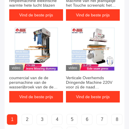
rimpelmachine elektrische
Machine van het jeansjasje
warmte hete lucht blazen
het Touche screenplc het
Strijken Materiaal
Vind de beste prijs
Vind de beste prijs
video
video
coumercial van de de
Verticale Overhemds
persmachine van de
Dringende Machine 220V
wasserijbroek van de de
voor zij de naad
persstoom Verticale van het
verzegelende pers van het
het
kokerlichaam
Vind de beste prijs
Vind de beste prijs
verwarmingssysteemkostuum
van de het jasjebroek de
persmachine
1
2
3
4
5
6
7
8