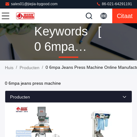
sales01@jiejia-bygood.com
86-021-64291191
Citaat
Keywords [
0 6mpa
Jeans Press
/
/
0 6mpa Jeans Press Machine Online Manufact
Huis
Producten
Machine ]
0 6mpa jeans press machine
Match 160
Producten
Producten