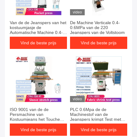
video
Van de de Jeanspers van het
De Machine Verticale 0.4-
kostuumjasje de
0.6MPa van de 220
Automatische Machine 0.4-
Jeanspers van de Voltstoom
0.6MPa
Vind de beste prijs
Vind de beste prijs
video
ISO 9001 van de de
PLC 0.6Mpa de de
Persmachine van
Machinestof van de
Kostuumjeans het Touche
Jeanspers krimpt Test met
screenplc Dubbele Revers
Luchtcompressor
Vind de beste prijs
Vind de beste prijs