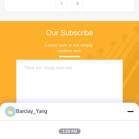
Our Subscribe
Lorem sum is not simply 
random text.
Barclay_Yang
Stuur
1:28 AM