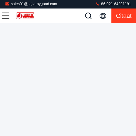
sales01@jiejia-bygood.com
86-021-64291191
Het Kledingstuk Dringende Machine van het kostuum
Citaat
Zijlichaam 3ph/het Strijken Materiaal
De Machine van de doekpers
2023-07-28
40 Meningen