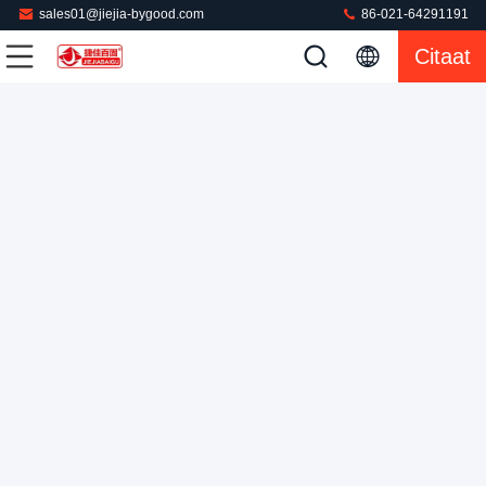
sales01@jiejia-bygood.com
86-021-64291191
Duffel Dringende Machine Verlaten Front Vertical Lapel
Citaat
Press
Kledings Dringende Machine
2022-08-31
755 Meningen