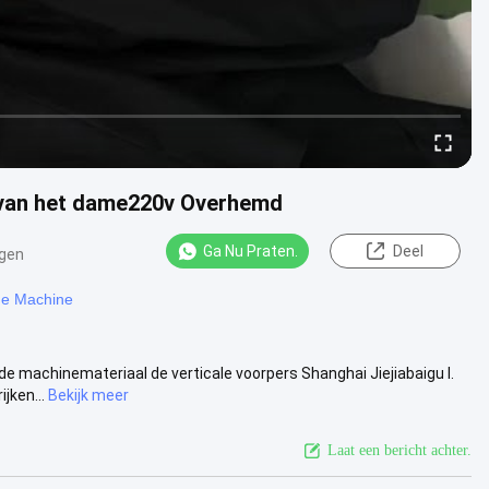
 van het dame220v Overhemd
Ga Nu Praten.
Deel
gen
de Machine
 machinemateriaal de verticale voorpers Shanghai Jiejiabaigu I.
jken...
Bekijk meer
Laat een bericht achter.