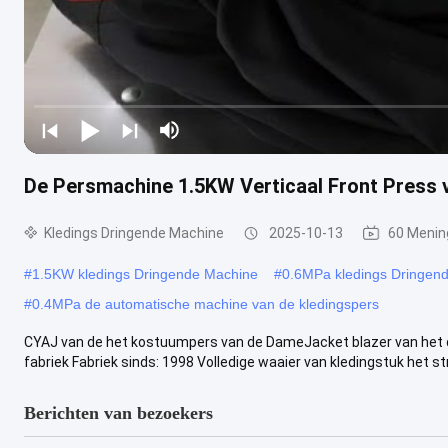
De Persmachine 1.5KW Verticaal Front Press
Kledings Dringende Machine
2025-10-13
60 Menin
#
1.5KW kledings Dringende Machine
#
0.6MPa kledings Dringen
#
0.4MPa de automatische machine van de kledingspers
CYAJ van de het kostuumpers van de DameJacket blazer van het de
fabriek Fabriek sinds: 1998 Volledige waaier van kledingstuk het stri
Berichten van bezoekers