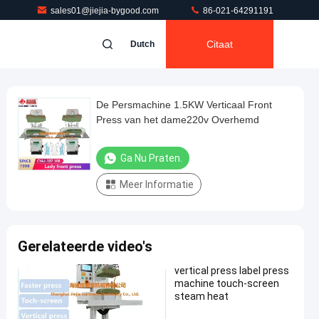
sales01@jiejia-bygood.com
86-021-64291191
Citaat
Dutch
De Persmachine 1.5KW Verticaal Front
Press van het dame220v Overhemd
Ga Nu Praten.
Meer Informatie
Gerelateerde video's
vertical press label press
machine touch-screen
steam heat