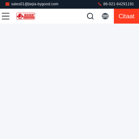
sales01@jiejia-bygood.com
86-021-64291191
Juiste Achter Automatische Kledings Dringende Machine
Citaat
voor Pu-Jasje
Kledings Dringende Machine
2022-08-31
66 Meningen