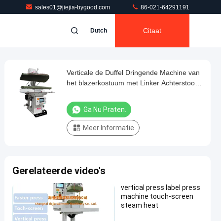
sales01@jiejia-bygood.com
86-021-64291191
Citaat
Dutch
Verticale de Duffel Dringende Machine van
het blazerkostuum met Linker Achterstoom
Verwarmingssysteem
Ga Nu Praten.
Meer Informatie
Gerelateerde video's
vertical press label press
machine touch-screen
steam heat