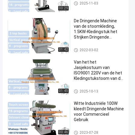
Kledings Dringende Machine
2025-11-03
00:29
De Dringende Machine
van de stoomkleding,
1.5KW-Kledingstuk het
Strijken Dringende
Machine
Kledings Dringende Machine
01:42
2022-03-02
Van het het
Jasjekostuum van
ISO9001 220V van de het
Kledingstukstoom van de
de Persmachine van de
het kostuumpers het
Kledings Dringende Machine
01:45
2025-10-13
verwarmingssysteem
van de de machinestoom
Witte Industriële 100W
kleedt Dringende Machine
voor Commercieel
Gebruik
Kledings Dringende Machine
00:46
2023-07-28