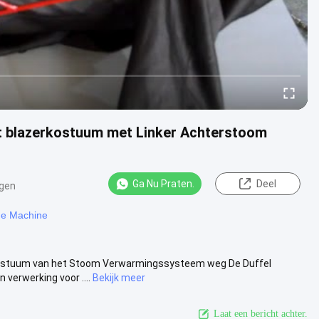
et blazerkostuum met Linker Achterstoom
Ga Nu Praten.
Deel
gen
de Machine
rkostuum van het Stoom Verwarmingssysteem weg De Duffel
verwerking voor ....
Bekijk meer
Laat een bericht achter.