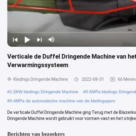
Verticale de Duffel Dringende Machine van h
Verwarmingssysteem
Kledings Dringende Machine
2022-08-31
66 Menin
#
1.5KW kledings Dringende Machine
#
0.6MPa kledings Dringen
#
0.4MPa de automatische machine van de kledingspers
De verticale Duffel Dringende Machine ging Terug met de Blaze
Dringende Machine wordt gebruikt voor vormen-vast en het strijken 
Berichten van bezoekers