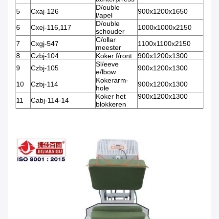
D/ouble
5
Cxaj-126
900x1200x1650
l/apel
D/ouble
6
Cxej-116,117
1000x1000x2150
schouder
C/ollar
7
Cxgj-547
1100x1100x2150
meester
8
Czbj-104
Koker f/ront
900x1200x1300
Sl/eeve
9
Czbj-105
900x1200x1300
e/lbow
Kokerarm-
10
Czbj-114
900x1200x1300
hole
Koker het
900x1200x1300
11
Cabj-114-14
blokkeren