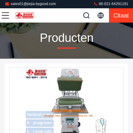
sales01@jiejia-bygood.com
86-021-64291191
Citaat
Producten