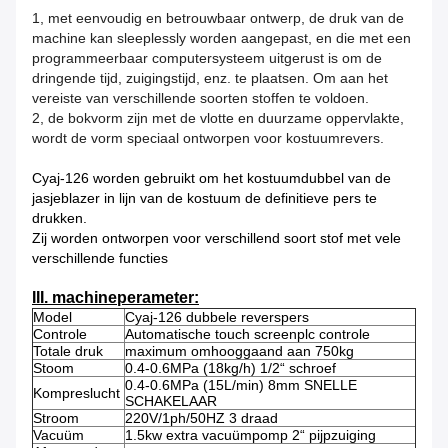
1, met eenvoudig en betrouwbaar ontwerp, de druk van de
machine kan sleeplessly worden aangepast, en die met een
programmeerbaar computersysteem uitgerust is om de
dringende tijd, zuigingstijd, enz. te plaatsen. Om aan het
vereiste van verschillende soorten stoffen te voldoen.
2, de bokvorm zijn met de vlotte en duurzame oppervlakte,
wordt de vorm speciaal ontworpen voor kostuumrevers.
Cyaj-126 worden gebruikt om het kostuumdubbel van de
jasjeblazer in lijn van de kostuum de definitieve pers te
drukken.
Zij worden ontworpen voor verschillend soort stof met vele
verschillende functies
III. machineperameter:
Model
Cyaj-126 dubbele reverspers
Controle
Automatische touch screenplc controle
Totale druk
maximum omhooggaand aan 750kg
Stoom
0.4-0.6MPa (18kg/h) 1/2“ schroef
0.4-0.6MPa (15L/min) 8mm SNELLE
Kompreslucht
SCHAKELAAR
Stroom
220V/1ph/50HZ 3 draad
Vacuüm
1.5kw extra vacuümpomp 2“ pijpzuiging