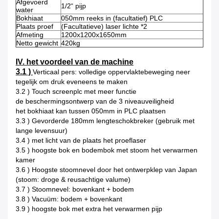
Afgevoerd
1/2“ pijp
water
Bokhiaat
050mm reeks in (facultatief) PLC
Plaats proef
(Facultatieve) laser lichte *2
Afmeting
1200x1200x1650mm
Netto gewicht
420kg
IV. het voordeel van de machine
3.1 )
Verticaal pers: volledige oppervlaktebeweging neer
tegelijk om druk eveneens te maken
3.2 ) Touch screenplc met meer functie
de beschermingsontwerp van de 3 niveauveiligheid
het bokhiaat kan tussen 050mm in PLC plaatsen
3.3 ) Gevorderde 180mm lengteschokbreker (gebruik met
lange levensuur)
3.4 ) met licht van de plaats het proeflaser
3.5 ) hoogste bok en bodembok met stoom het verwarmen
kamer
3.6 ) Hoogste stoomnevel door het ontwerpklep van Japan
(stoom: droge & reusachtige valume)
3.7 ) Stoomnevel: bovenkant + bodem
3.8 ) Vacuüm: bodem + bovenkant
3.9 ) hoogste bok met extra het verwarmen pijp