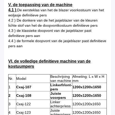
V. de toepassing van de machine
4.1 )
De eersteklas van het de blazer voorkostuum van het
woljasje definitieve pers
4.2 ) De donkere van de het jasjeblazer van de kleuren
lichte stof van het de doopvontkostuum definitieve pers
4.3 ) de klassieke doopvont van de jasjeblazer past
definitieve pers aan
4.4 ) de formele doopvont van de jasjeblazer past definitieve
pers aan
VI. de volledige definitieve machine van de
kostuumpers
Beschrijving
Afmeting: L x W x H
Nr.
Model
van machine
mm
Linkerfr/ont-
1
Cxaj-107
1200x1200x1650
pers
Juiste
2
Cxaj-108
1200x1200x1650
voorpers
Linker
3
Cxaj-122
1200x1200x1650
achterpr/ess
Juiste
4
Cxaj-123
1200x1200x1650
achterp/ress