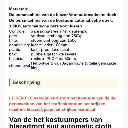
Markeren:
De persmachine van de blazer Voor automatische doek
,
De persmachine van de kostuum automatische doek
,
1.5KW automatische pers voor kleren
Controle:
aanraking-sreen 7in kleurenplc
pers:
verticaal omhoog aan 750kg
hitte:
stoom omhoog aan 150c
aandrijving:
luchtcilinder 100mm
plaats:
laser proef facultatief
bok:
dubbele geschikte revers
bokhiaat:
reeks in PLC 0 tot 50mm
Het ontwerp van Japan vavle & Italië gemaakte
stoomnevel:
klep
Beschrijving
LEIDEN PLC verschillend soort het kostuum van de de
persmachine van het stoffenkostuum het strijken
machine klassiek jasje het strijken materiaal
Van de het kostuumpers van
blazerfront suit automatic cloth