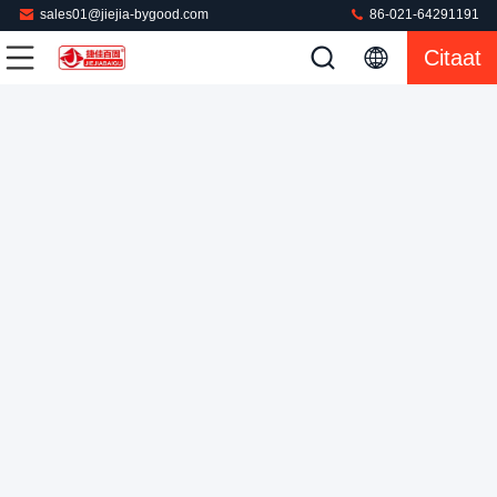
sales01@jiejia-bygood.com
86-021-64291191
Citaat
De Doekmachine van de 220 Volt Industriële Automatische
Pers
Jasje Dringende Machine
2022-03-02
142 Meningen