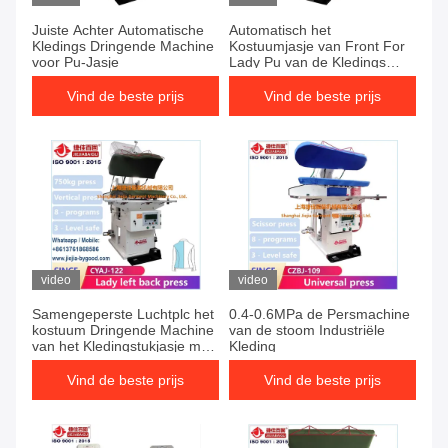
Juiste Achter Automatische
Automatisch het
Kledings Dringende Machine
Kostuumjasje van Front For
voor Pu-Jasje
Lady Pu van de Kledings
Dringende Machine Juist
Vind de beste prijs
Vind de beste prijs
video
video
Samengeperste Luchtplc het
0.4-0.6MPa de Persmachine
kostuum Dringende Machine
van de stoom Industriële
van het Kledingstukjasje met
Kleding
de blazerkostuum van het
Stoom Verwarmingssysteem
Vind de beste prijs
Vind de beste prijs