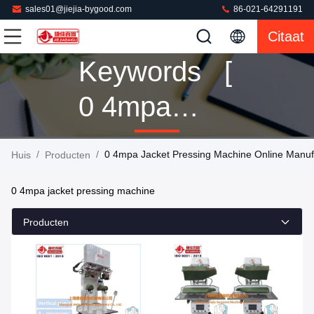
sales01@jiejia-bygood.com
86-021-64291191
Citaat
Keywords [
0 4mpa
Jacket
/
/
0 4mpa Jacket Pressing Machine Online Manuf
Huis
Producten
Pressing
0 4mpa jacket pressing machine
Machine ]
Producten
Match 63
Producten