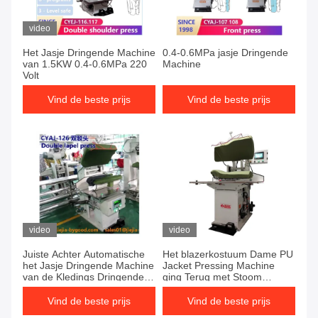
video
Het Jasje Dringende Machine
0.4-0.6MPa jasje Dringende
van 1.5KW 0.4-0.6MPa 220
Machine
Volt
Vind de beste prijs
Vind de beste prijs
video
video
Juiste Achter Automatische
Het blazerkostuum Dame PU
het Jasje Dringende Machine
Jacket Pressing Machine
van de Kledings Dringende
ging Terug met Stoom
Machine Pu
Verwarmingssysteem weg
Vind de beste prijs
Vind de beste prijs