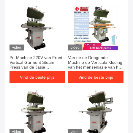
video
video
Pu-Machine 220V van Front
Van de de Dringende
Vertical Garment Steam
Machine de Verticale Kleding
Press van de Jasje
van het mensenjasje van het
Dringende Machine de
het Kostuumkledingstuk
Verlaten
Machine van de de
Vind de beste prijs
Vind de beste prijs
Stoompers
video
video