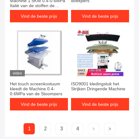
Machine 1.5KW 0.4-0.6MPa
doekpers
Italië van de stoffen de
roterende niet Naaiende Pers
maakte klep
Vind de beste prijs
Vind de beste prijs
video
Het touch screenkostuum
ISO9001 kledingstuk het
kleedt de Machine 0.4-
Strijken Dringende Machine
0.6MPa van de Stoompers
Vind de beste prijs
Vind de beste prijs
1
2
3
4