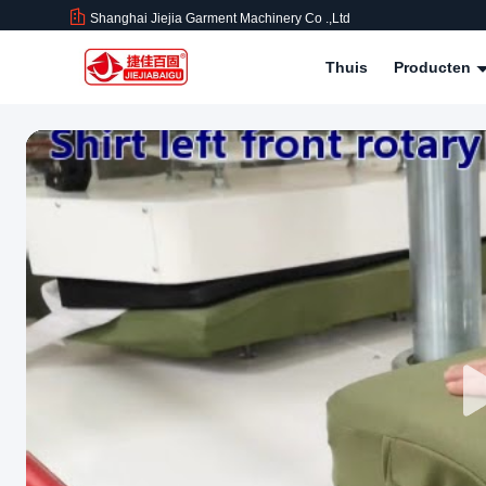
Shanghai Jiejia Garment Machinery Co .,ltd
Thuis
Producten