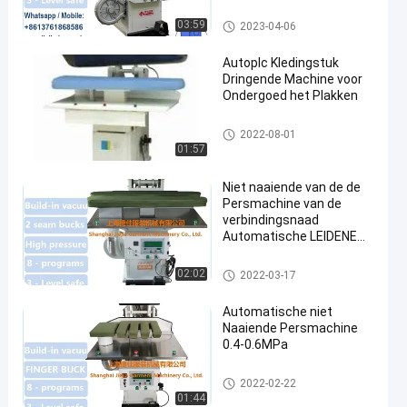
Front Body
Kledingstuk Dringende Machin
03:59
2023-04-06
e
Autoplc Kledingstuk
Dringende Machine voor
Ondergoed het Plakken
Kledingstuk Dringende Machin
2022-08-01
e
01:57
Niet naaiende van de de
Persmachine van de
verbindingsnaad
Automatische LEIDENE
PLC
Niet Naaiende Persmachine
02:02
2022-03-17
Automatische niet
Naaiende Persmachine
0.4-0.6MPa
Niet Naaiende Persmachine
2022-02-22
01:44