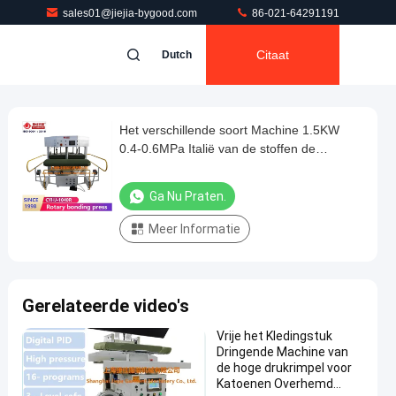
sales01@jiejia-bygood.com
86-021-64291191
Citaat
Dutch
Het verschillende soort Machine 1.5KW
0.4-0.6MPa Italië van de stoffen de
roterende niet Naaiende Pers maakte klep
Ga Nu Praten.
Meer Informatie
Gerelateerde video's
Vrije het Kledingstuk
Dringende Machine van
de hoge drukrimpel voor
Katoenen Overhemd