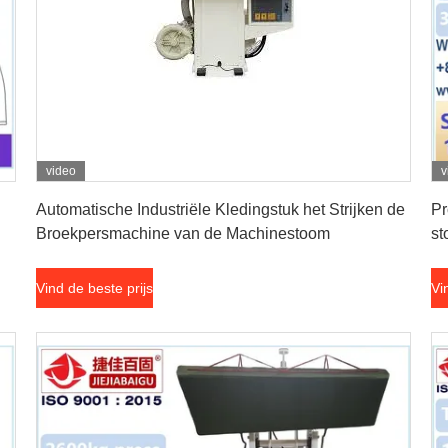
video
v
Vind de beste prijs
Automatische Industriële Kledingstuk het Strijken de
Pr
Broekpersmachine van de Machinestoom
st
Vind de beste prijs
Vi