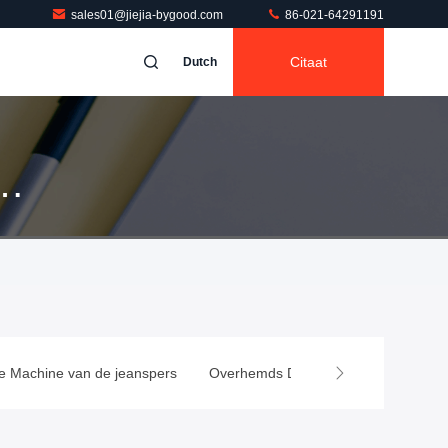
sales01@jiejia-bygood.com
86-021-64291191
Citaat
Dutch
e Machine van de jeanspers
Overhemds Dringende Machine