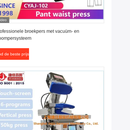
ideo
Vind de beste prijs
ofessionele broekpers met vacuüm- en
oompersysteem
nd de beste prijs