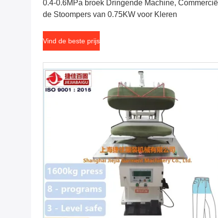
0.4-0.6MPa broek Dringende Machine, Commercië
de Stoompers van 0.75KW voor Kleren
Vind de beste prijs