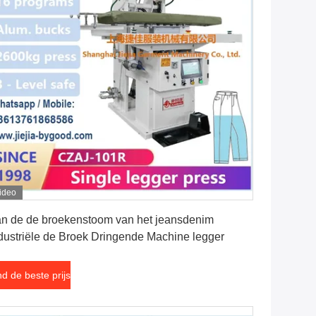
ideo
Vind de beste prijs
n de de broekenstoom van het jeansdenim
dustriële de Broek Dringende Machine legger
nd de beste prijs