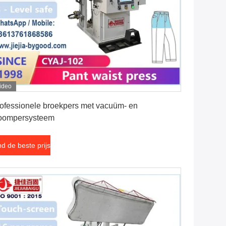
ideo
Vind de beste prijs
ofessionele broekpers met vacuüm- en
oompersysteem
nd de beste prijs