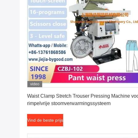
video
Vind de beste prijs
Waist Clamp Stretch Trouser Pressing Machine vo
rimpelvrije stoomverwarmingssysteem
Vind de beste prijs