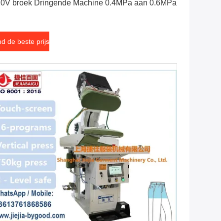
0V broek Dringende Machine 0.4MPa aan 0.6MPa
nd de beste prijs