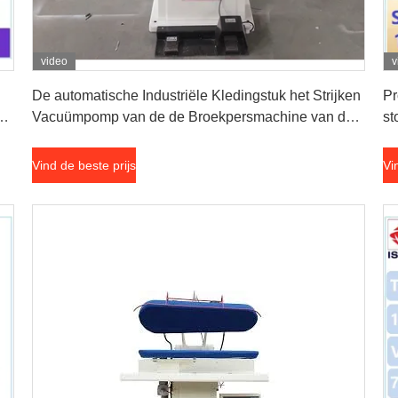
video
v
Vind de beste prijs
De automatische Industriële Kledingstuk het Strijken
Pr
e
Vacuümpomp van de de Broekpersmachine van de
st
Machinestoom
Vind de beste prijs
Vi