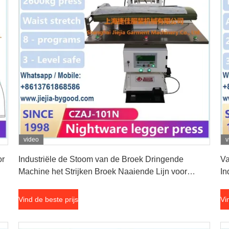
video
v
Vind de beste prijs
or
Industriële de Stoom van de Broek Dringende
Va
Machine het Strijken Broek Naaiende Lijn voor
In
Legger
Vind de beste prijs
Vi