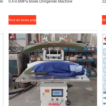
le
0.4-0.6MPa broek Dringende Machine
22
Vind de beste prijs
Vi