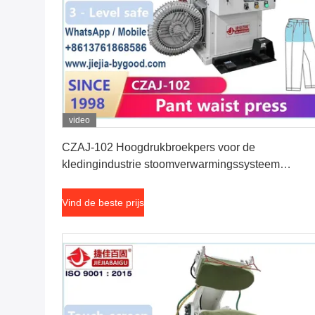
video
Vind de beste prijs
CZAJ-102 Hoogdrukbroekpers voor de
kledingindustrie stoomverwarmingssysteem
strijkapparatuur
Vind de beste prijs