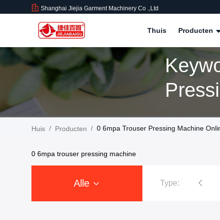
Shanghai Jiejia Garment Machinery Co .,ltd
Thuis
Producten
Keywo
Press
Produ
/
/
0 6mpa Trouser Pressing Machine Onli
Huis
Producten
0 6mpa trouser pressing machine
Alle
Type:
Kledings Dringende Machine