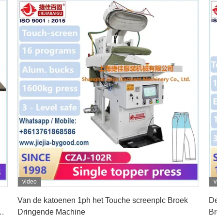
video
v
Vind de beste prijs
Van de katoenen 1ph het Touche screenplc Broek
De
Dringende Machine
Br