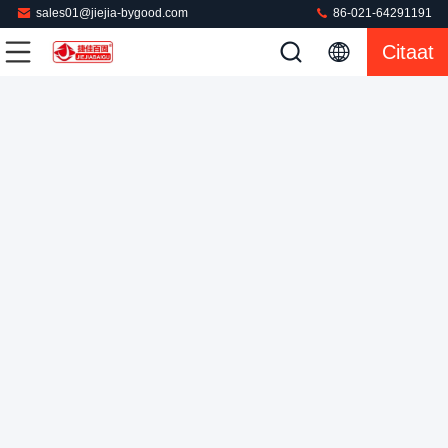
sales01@jiejia-bygood.com
86-021-64291191
Citaat
Aanraakscherm PLC Full Range Broek Pressing Machine
Met Mitsubishi Fast High Pressure
Broek Dringende Machine
2023-10-18
164 Meningen