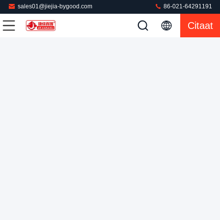
sales01@jiejia-bygood.com
86-021-64291191
Autoplc Kledingstuk Dringende Machine voor Ondergoed het
Citaat
Plakken
Kledingstuk Dringende Machine
2022-08-01
572 Meningen