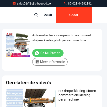
sales01@jiejia-bygood.com
86-021-64291191
Citaat
Dutch
Automatische stoompers broek zijnaad
strijken kledingstuk persen machine
Ga Nu Praten.
Meer Informatie
Gerelateerde video's
rok rimpel kleding stoom
commerciële kleding
persmachine