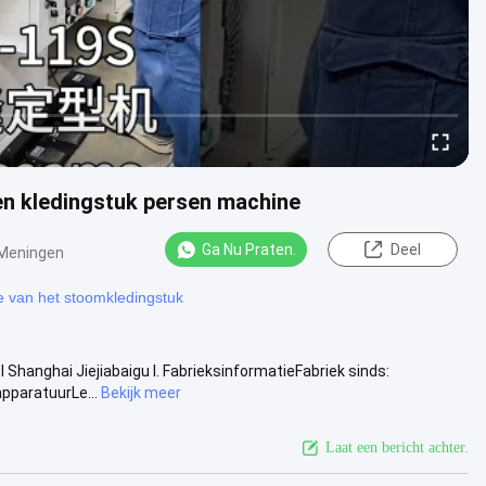
en kledingstuk persen machine
Ga Nu Praten.
Deel
Meningen
 van het stoomkledingstuk
Shanghai Jiejiabaigu I. FabrieksinformatieFabriek sinds:
apparatuurLe...
Bekijk meer
Laat een bericht achter.