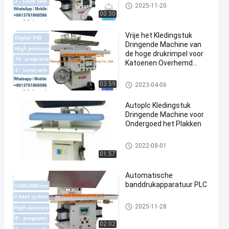
Kledingstuk Dringende Machin
2025-11-20
e
00:30
Vrije het Kledingstuk
Dringende Machine van
de hoge drukrimpel voor
Katoenen Overhemd
Front Body
Kledingstuk Dringende Machin
03:59
2023-04-06
e
Autoplc Kledingstuk
Dringende Machine voor
Ondergoed het Plakken
Kledingstuk Dringende Machin
2022-08-01
e
01:57
Automatische
banddrukapparatuur PLC
Kledingstuk Dringende Machin
2025-11-28
e
02:02