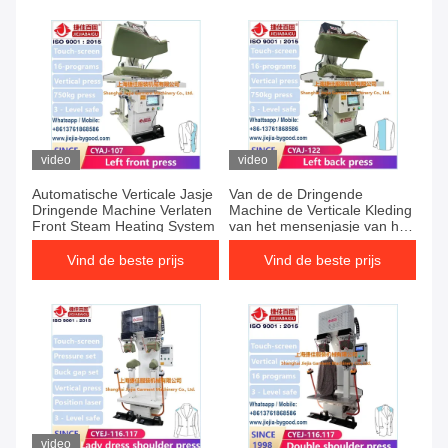
video
video
Automatische Verticale Jasje
Van de de Dringende
Dringende Machine Verlaten
Machine de Verticale Kleding
Front Steam Heating System
van het mensenjasje van het
het Kostuumkledingstuk
Machine van de de
Vind de beste prijs
Vind de beste prijs
Stoompers
video