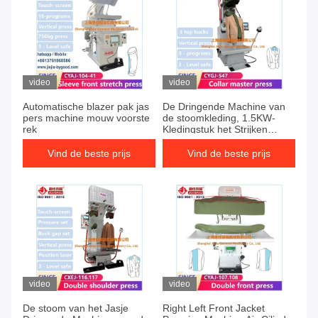
video
video
Automatische blazer pak jas
De Dringende Machine van
pers machine mouw voorste
de stoomkleding, 1.5KW-
rek
Kledingstuk het Strijken
Dringende Machine
Vind de beste prijs
Vind de beste prijs
video
video
De stoom van het Jasje
Right Left Front Jacket