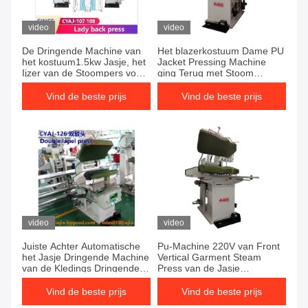
video
video
De Dringende Machine van
Het blazerkostuum Dame PU
het kostuum1.5kw Jasje, het
Jacket Pressing Machine
Ijzer van de Stoompers voor
ging Terug met Stoom
Kleren
Verwarmingssysteem weg
Vind de beste prijs
Vind de beste prijs
video
video
Juiste Achter Automatische
Pu-Machine 220V van Front
het Jasje Dringende Machine
Vertical Garment Steam
van de Kledings Dringende
Press van de Jasje
Machine Pu
Dringende Machine de
Verlaten
Vind de beste prijs
Vind de beste prijs