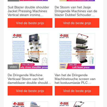
Suit Blazer double shoulder
De Stoom van het Jasje
Jacket Pressing Machines
Dringende Machines van de
Vertical steam ironing
blazer Dubbel Schouder
equipment
Verticaal het Strijken
Materiaal
Vind de beste prijs
Vind de beste prijs
video
De Dringende Machine
Van het de Dringende
Verticaal Stoom van het
Machinetouche screen van
dameblazer double shoulder
het kostuumjasje PLC
Jasje het Strijken Materiaal
050mm verschillend soort
stof
Vind de beste prijs
Vind de beste prijs