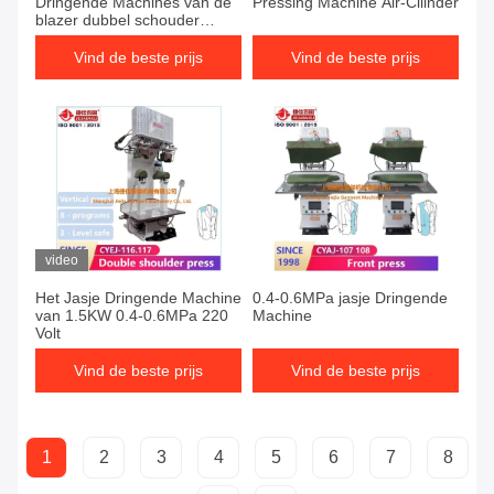
Dringende Machines van de
Pressing Machine Air-Cilinder
blazer dubbel schouder
Verticaal het strijken
materiaal
Vind de beste prijs
Vind de beste prijs
video
Het Jasje Dringende Machine
0.4-0.6MPa jasje Dringende
van 1.5KW 0.4-0.6MPa 220
Machine
Volt
Vind de beste prijs
Vind de beste prijs
1
2
3
4
5
6
7
8