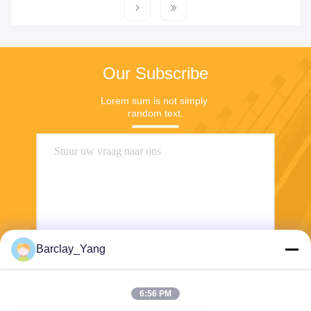
Our Subscribe
Lorem sum is not simply 
random text.
Barclay_Yang
Stuur
6:56 PM