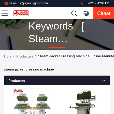
sales01@jiejia-bygood.com
86-021-64291191
Citaat
Keywords [
Steam
Jacket
/
/
Steam Jacket Pressing Machine Online Manufa
Huis
Producten
Pressing
steam jacket pressing machine
Machine ]
Producten
Match 160
Producten