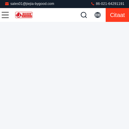
sales01@jiejia-bygood.com
86-021-64291191
Citaat
Automatische blazer pak jas pers machine mouw voorste rek
Jasje Dringende Machine
2025-03-24
46 Meningen