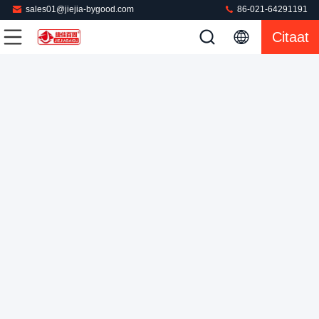
sales01@jiejia-bygood.com
86-021-64291191
Citaat
pak jas strijkijzer persmachine verticale persmachine buck
afstand verstelbaar
Jasje Dringende Machine
2025-03-19
500 Meningen