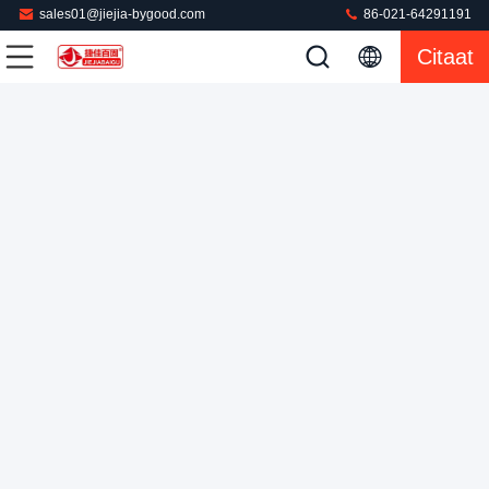
sales01@jiejia-bygood.com
86-021-64291191
Citaat
750 Watts die niet Persmachine 0.4-0.6MPa naaien
Niet Naaiende Persmachine
2022-02-22
254 Meningen