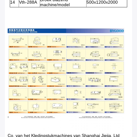
14
Vth-288A
500x1200x2000
machine/model
Co. van het Kledingstukmachines van Shanghai Jiejia, Ltd