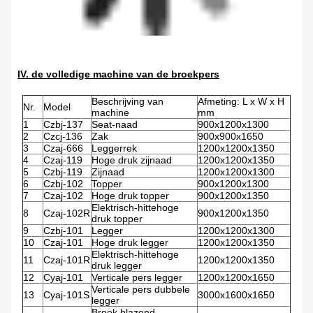
IV. de volledige machine van de broekpers
Beschrijving van
Afmeting: L x W x H
Nr.
Model
machine
mm
1
Czbj-137
Seat-naad
900x1200x1300
2
Czcj-136
Zak
900x900x1650
3
Czaj-666
Leggerrek
1200x1200x1350
4
Czaj-119
Hoge druk zijnaad
1200x1200x1350
5
Czbj-119
Zijnaad
1200x1200x1300
6
Czbj-102
Topper
900x1200x1300
7
Czaj-102
Hoge druk topper
900x1200x1350
Elektrisch-hittehoge
8
Czaj-102R
900x1200x1350
druk topper
9
Czbj-101
Legger
1200x1200x1300
10
Czaj-101
Hoge druk legger
1200x1200x1350
Elektrisch-hittehoge
11
Czaj-101R
1200x1200x1350
druk legger
12
Cyaj-101
Verticale pers legger
1200x1200x1650
Verticale pers dubbele
13
Cyaj-101S
3000x1600x1650
legger
Broek blazend