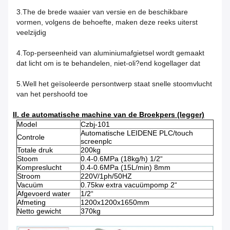
3.The de brede waaier van versie en de beschikbare
vormen, volgens de behoefte, maken deze reeks uiterst
veelzijdig
4.Top-perseenheid van aluminiumafgietsel wordt gemaakt
dat licht om is te behandelen, niet-oli?end kogellager dat
5.Well het geïsoleerde persontwerp staat snelle stoomvlucht
van het pershoofd toe
II. de automatische machine van de Broekpers (legger)
Model
Czbj-101
Automatische LEIDENE PLC/touch
Controle
screenplc
Totale druk
200kg
Stoom
0.4-0.6MPa (18kg/h) 1/2“
Kompreslucht
0.4-0.6MPa (15L/min) 8mm
Stroom
220V/1ph/50HZ
Vacuüm
0.75kw extra vacuümpomp 2“
Afgevoerd water
1/2“
Afmeting
1200x1200x1650mm
Netto gewicht
370kg