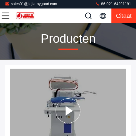
sales01@jiejia-bygood.com
86-021-64291191
Citaat
Producten