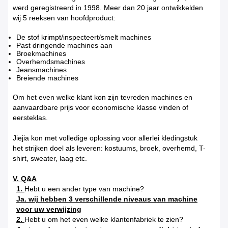
werd geregistreerd in 1998. Meer dan 20 jaar ontwikkelden
wij 5 reeksen van hoofdproduct:
De stof krimpt/inspecteert/smelt machines
Past dringende machines aan
Broekmachines
Overhemdsmachines
Jeansmachines
Breiende machines
Om het even welke klant kon zijn tevreden machines en
aanvaardbare prijs voor economische klasse vinden of
eersteklas.
Jiejia kon met volledige oplossing voor allerlei kledingstuk
het strijken doel als leveren: kostuums, broek, overhemd, T-
shirt, sweater, laag etc.
V. Q&A
1.
Hebt u een ander type van machine?
Ja. wij hebben 3 verschillende niveaus van machine
voor uw verwijzing
2.
Hebt u om het even welke klantenfabriek te zien?