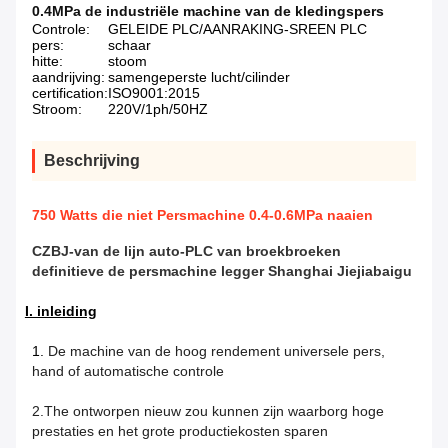
0.4MPa de industriële machine van de kledingspers
Controle:
GELEIDE PLC/AANRAKING-SREEN PLC
pers:
schaar
hitte:
stoom
aandrijving:
samengeperste lucht/cilinder
certification:
ISO9001:2015
Stroom:
220V/1ph/50HZ
Beschrijving
750 Watts die niet Persmachine 0.4-0.6MPa naaien
CZBJ-van de lijn auto-PLC van broekbroeken
definitieve de persmachine legger Shanghai Jiejiabaigu
I. inleiding
1.
De machine van de hoog rendement universele pers,
hand of automatische controle
2.The ontworpen nieuw zou kunnen zijn waarborg hoge
prestaties en het grote productiekosten sparen