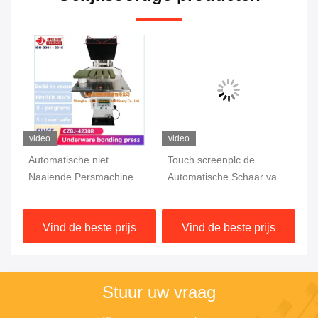
video
video
vi
Automatische niet
Touch screenplc de
Sc
Naaiende Persmachine
Automatische Schaar van
Pe
0.4-0.6MPa
Broekpresser
na
Vind de beste prijs
Vind de beste prijs
Stuur uw vraag