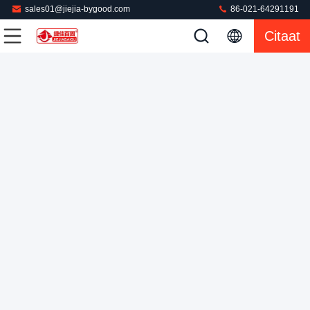
sales01@jiejia-bygood.com
86-021-64291191
Wasmachine stoompers hulpmiddel SS buck persmachine
Citaat
apparatuur touchscreen
De Pers van de wasserijstoom
2025-11-03
572 Meningen