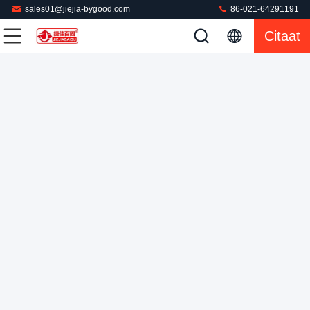
sales01@jiejia-bygood.com
86-021-64291191
Automatische 380V kleedt PLC van het Dringende
Citaat
Machinetouche screen
De Pers van de wasserijstoom
2022-02-22
515 Meningen