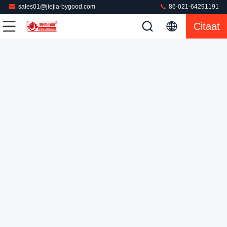
sales01@jiejia-bygood.com
86-021-64291191
PLC Universeel Verticaal de Machine Droog
Citaat
Verwarmingssysteem van de Stoompers
De Pers van de wasserijstoom
2022-08-31
43 Meningen