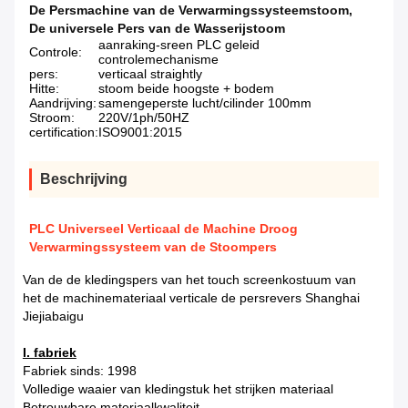
De Persmachine van de Verwarmingssysteemstoom
,
De universele Pers van de Wasserijstoom
aanraking-sreen PLC geleid
Controle:
controlemechanisme
pers:
verticaal straightly
Hitte:
stoom beide hoogste + bodem
Aandrijving:
samengeperste lucht/cilinder 100mm
Stroom:
220V/1ph/50HZ
certification:
ISO9001:2015
Beschrijving
PLC Universeel Verticaal de Machine Droog
Verwarmingssysteem van de Stoompers
Van de de kledingspers van het touch screenkostuum van
het de machinemateriaal verticale de persrevers Shanghai
Jiejiabaigu
I. fabriek
Fabriek sinds: 1998
Volledige waaier van kledingstuk het strijken materiaal
Betrouwbare materiaalkwaliteit