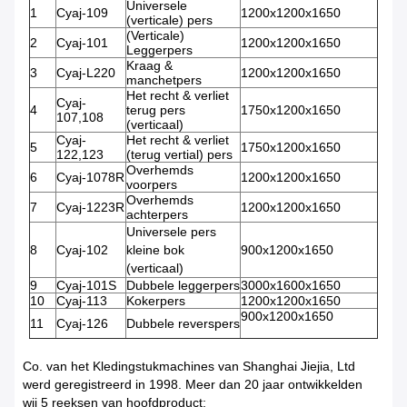
Universele
1
Cyaj-109
1200x1200x1650
(verticale) pers
(Verticale)
2
Cyaj-101
1200x1200x1650
Leggerpers
Kraag &
3
Cyaj-L220
1200x1200x1650
manchetpers
Het recht & verliet
Cyaj-
4
terug pers
1750x1200x1650
107,108
(verticaal)
Cyaj-
Het recht & verliet
5
1750x1200x1650
122,123
(terug vertial) pers
Overhemds
6
Cyaj-1078R
1200x1200x1650
voorpers
Overhemds
7
Cyaj-1223R
1200x1200x1650
achterpers
Universele pers
8
Cyaj-102
kleine bok
900x1200x1650
(verticaal)
9
Cyaj-101S
Dubbele leggerpers
3000x1600x1650
10
Cyaj-113
Kokerpers
1200x1200x1650
900x1200x1650
11
Cyaj-126
Dubbele reverspers
Co. van het Kledingstukmachines van Shanghai Jiejia, Ltd
werd geregistreerd in 1998. Meer dan 20 jaar ontwikkelden
wij 5 reeksen van hoofdproduct: