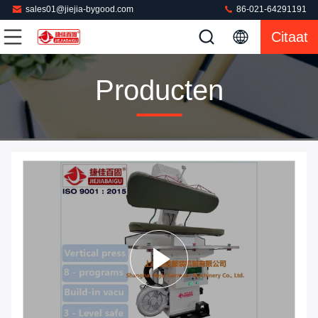
sales01@jiejia-bygood.com
86-021-64291191
Citaat
Producten