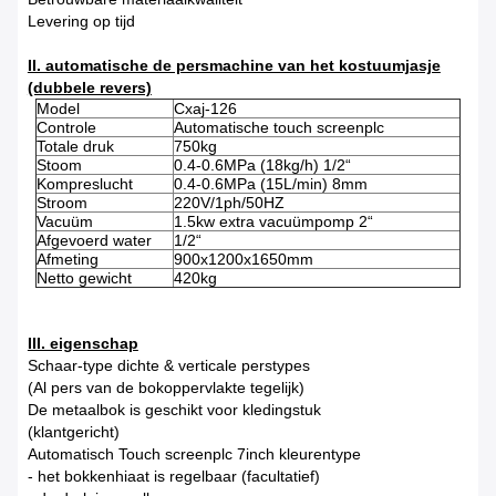
Levering op tijd
II. automatische de persmachine van het kostuumjasje
(dubbele revers)
Model
Cxaj-126
Controle
Automatische touch screenplc
Totale druk
750kg
Stoom
0.4-0.6MPa (18kg/h) 1/2“
Kompreslucht
0.4-0.6MPa (15L/min) 8mm
Stroom
220V/1ph/50HZ
Vacuüm
1.5kw extra vacuümpomp 2“
Afgevoerd water
1/2“
Afmeting
900x1200x1650mm
Netto gewicht
420kg
III. eigenschap
Schaar-type dichte & verticale perstypes
(Al pers van de bokoppervlakte tegelijk)
De metaalbok is geschikt voor kledingstuk
(klantgericht)
Automatisch Touch screenplc 7inch kleurentype
- het bokkenhiaat is regelbaar (facultatief)