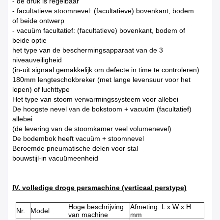
- de druk is regelbaar
- facultatieve stoomnevel: (facultatieve) bovenkant, bodem
of beide ontwerp
- vacuüm facultatief: (facultatieve) bovenkant, bodem of
beide optie
het type van de beschermingsapparaat van de 3
niveauveiligheid
(in-uit signaal gemakkelijk om defecte in time te controleren)
180mm lengteschokbreker (met lange levensuur voor het
lopen) of luchttype
Het type van stoom verwarmingssysteem voor allebei
De hoogste nevel van de bokstoom + vacuüm (facultatief)
allebei
(de levering van de stoomkamer veel volumenevel)
De bodembok heeft vacuüm + stoomnevel
Beroemde pneumatische delen voor stal
bouwstijl-in vacuümeenheid
IV. volledige droge persmachine (verticaal perstype)
Hoge beschrijving
Afmeting: L x W x H
Nr.
Model
van machine
mm