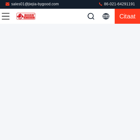
sales01@jiejia-bygood.com
86-021-64291191
De Pers van de 750 Watts Commerciële Wasserij het Strijken
Citaat
Machine 380 Volt
De Pers van de wasserijstoom
2022-08-01
572 Meningen