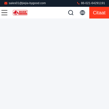
sales01@jiejia-bygood.com
86-021-64291191
Wassen met stoom voor hotels en kledingfabrikanten CZAJ
Citaat
Broekbroek Naailijn
De Pers van de wasserijstoom
2025-11-03
470 Meningen