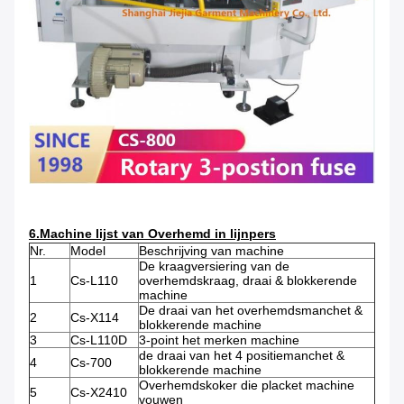
6.Machine lijst van Overhemd in lijnpers
Nr.
Model
Beschrijving van machine
De kraagversiering van de
1
Cs-L110
overhemdskraag, draai & blokkerende
machine
De draai van het overhemdsmanchet &
2
Cs-X114
blokkerende machine
3
Cs-L110D
3-point het merken machine
de draai van het 4 positiemanchet &
4
Cs-700
blokkerende machine
Overhemdskoker die placket machine
5
Cs-X2410
vouwen