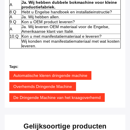
Ja. Wij hebben dubbele bokmachine voor kleine
A
productiefabriek.
8.Q
Hebt u Engelse handboek en installatieinstructie?
A
Ja. Wij hebben allen.
9.Q
Kon u OEM product leveren?
Ja. Wij leveren OEM materiaal voor de Engelse,
A
Amerikaanse klant van Italië.
10.Q
Kon u met manifestatiemateriaal e leveren?
Wij konden met manifestatiemateriaal met wat kosten
leveren.
Tags:
Automatische kleren dringende machine
Overhemds Dringende Machine
De Dringende Machine van het kraagoverhemd
Gelijksoortige producten