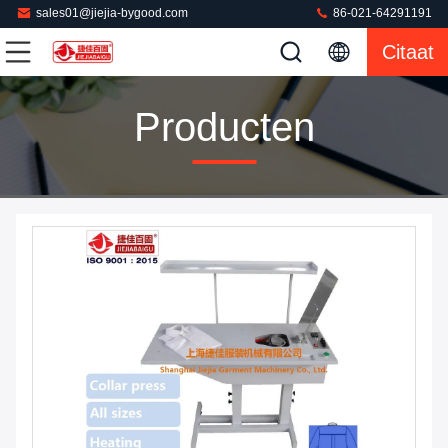
sales01@jiejia-bygood.com
86-021-64291191
Citaat
Producten