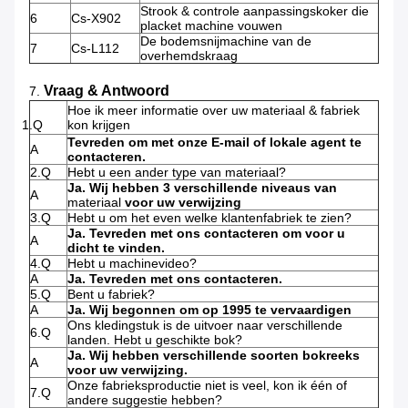
Strook & controle aanpassingskoker die
6
Cs-X902
placket machine vouwen
De bodemsnijmachine van de
7
Cs-L112
overhemdskraag
Vraag & Antwoord
7.
Hoe ik meer informatie over uw materiaal & fabriek
1.Q
kon krijgen
Tevreden om met onze E-mail of lokale agent te
A
contacteren.
2.Q
Hebt u een ander type van materiaal?
Ja. Wij hebben 3 verschillende niveaus van
A
materiaal
voor uw verwijzing
3.Q
Hebt u om het even welke klantenfabriek te zien?
Ja. Tevreden met ons contacteren om voor u
A
dicht te vinden.
4.Q
Hebt u machinevideo?
A
Ja. Tevreden met ons contacteren.
5.Q
Bent u fabriek?
A
Ja. Wij begonnen om op 1995 te vervaardigen
Ons kledingstuk is de uitvoer naar verschillende
6.Q
landen. Hebt u geschikte bok?
Ja. Wij hebben verschillende soorten bokreeks
A
voor uw verwijzing.
Onze fabrieksproductie niet is veel, kon ik één of
7.Q
andere suggestie hebben?