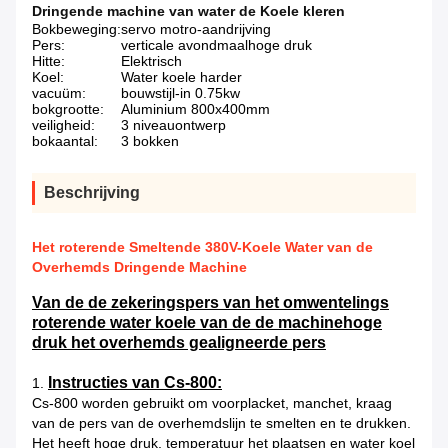
Dringende machine van water de Koele kleren
Bokbeweging:
servo motro-aandrijving
Pers:
verticale avondmaalhoge druk
Hitte:
Elektrisch
Koel:
Water koele harder
vacuüm:
bouwstijl-in 0.75kw
bokgrootte:
Aluminium 800x400mm
veiligheid:
3 niveauontwerp
bokaantal:
3 bokken
Beschrijving
Het roterende Smeltende 380V-Koele Water van de
Overhemds Dringende Machine
Van de de zekeringspers van het omwentelings
roterende water koele van de de machinehoge
druk het overhemds gealigneerde pers
Instructies van Cs-800:
1.
Cs-800 worden gebruikt om voorplacket, manchet, kraag
van de pers van de overhemdslijn te smelten en te drukken.
Het heeft hoge druk, temperatuur het plaatsen en water koel