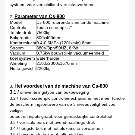
systeem voor verschillend vereisteoverhemd.
Parameter van Cs-800
2.
Model
Cs-800 roterende smeltende machine
Controle
Touch screenplc 7“
Totale druk
7500kg
Bokgrootte
800x400mm
Kompreslucht
0.4-0.6MPa (120L/min) 8mm
Stroom
380V/3ph/50HZ, 8KW
Vacuüm
0.75kw bouwstijl-in vacuümeenheid
koel systeem
waterharder
Afmeting
2100x2000x1570mm
Netto gewicht
2200kg
Het voordeel van de machine van Cs-800
3.
3.1 /
omwentelingstype van bokbeweging
3.2 / Touch screenplc controlemechanisme met meer functie
de beschermingsontwerp van de 3 niveauveiligheid voor
veiliger
output en inputsignaal, voor gemakkelijke controlefout
3.3 / verticale pers met avondmaalhoge druk
3.4 / hoogste bok met het elektrische verwarmen
3.5 / bewegende bok met telfondekking