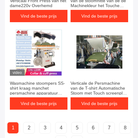
Verticaal Front Press van het
van de stoomhitte van de de
dame220v Overhemd
Machinekleur het Touche
screenplc
Vind de beste prijs
Vind de beste prijs
video
Wasmachine stoompers SS-
Verticale de Persmachine
shirt kraag manchet
van de T-shirt Automatische
persmachine apparatuur
Stoom met Touch screenplc
touchscreen
50HZ
Vind de beste prijs
Vind de beste prijs
1
2
3
4
5
6
7
8