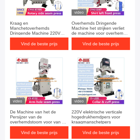
video
Kraag en
Overhemds Dringende
Manchetoverhemds
Machine het strijken verliet
Dringende Machine 220V
de machine voor overhemd
1.5KW
voorlichaam roterende
beweging & verticale pers
Vind de beste prijs
Vind de beste prijs
teflondekkingsbok
video
video
De Machine van het de
220V elektrische verticale
Persijzer van de
hogedrukhemdpers voor
overhemdstoom voor van de
kraagmanschetpers
het overhemdspers van de
Kleren de verticale pers
Vind de beste prijs
Vind de beste prijs
machine van het de