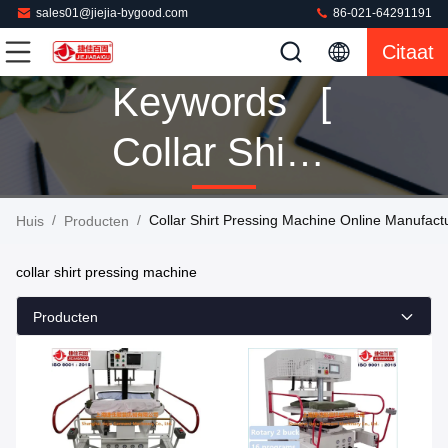
sales01@jiejia-bygood.com
86-021-64291191
Citaat
Keywords [
Collar Shirt
Pressing
/
/
Collar Shirt Pressing Machine Online Manufact
Huis
Producten
Machine ]
collar shirt pressing machine
Match 136
Producten
Producten