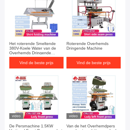
Het roterende Smeltende
Roterende Overhemds
380V-Koele Water van de
Dringende Machine
Overhemds Dringende
Machine
Vind de beste prijs
Vind de beste prijs
video
video
De Persmachine 1.5KW
Van de het Overhemdpers