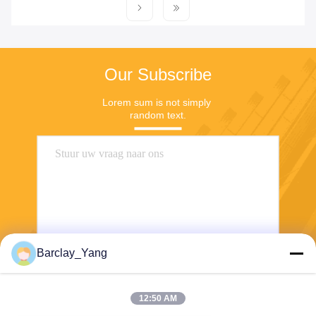
Our Subscribe
Lorem sum is not simply 
random text.
Barclay_Yang
Stuur
12:50 AM