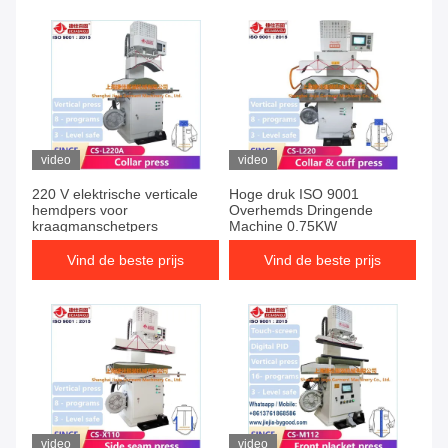
machinekledingstuk
video
video
220 V elektrische verticale
Hoge druk ISO 9001
hemdpers voor
Overhemds Dringende
kraagmanschetpers
Machine 0.75KW
Vind de beste prijs
Vind de beste prijs
video
video