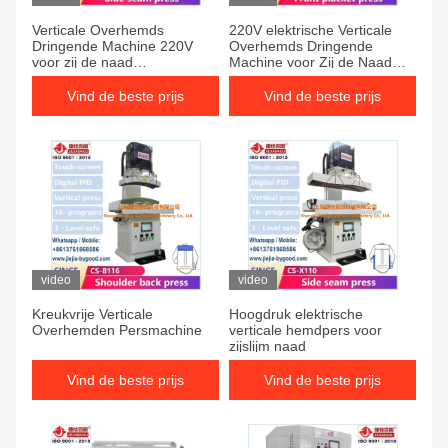
Verticale Overhemds
220V elektrische Verticale
Dringende Machine 220V
Overhemds Dringende
voor zij de naad
Machine voor Zij de Naad
verzegelende pers van het
Verzegelende Pers van het
kokerlichaam
Kokerlichaam
Vind de beste prijs
Vind de beste prijs
video
video
Kreukvrije Verticale
Hoogdruk elektrische
Overhemden Persmachine
verticale hemdpers voor
zijslijm naad
Vind de beste prijs
Vind de beste prijs