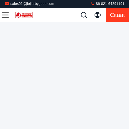
sales01@jiejia-bygood.com
86-021-64291191
Citaat
Hoge druk ISO 9001 Overhemds Dringende Machine 0.75KW
Overhemds Dringende Machine
2022-03-17
69 Meningen