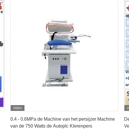
video
v
Vind de beste prijs
s
0.4 - 0.6MPa de Machine van het persijzer Machine
De
van de 750 Watts de Autoplc Klerenpers
Ve