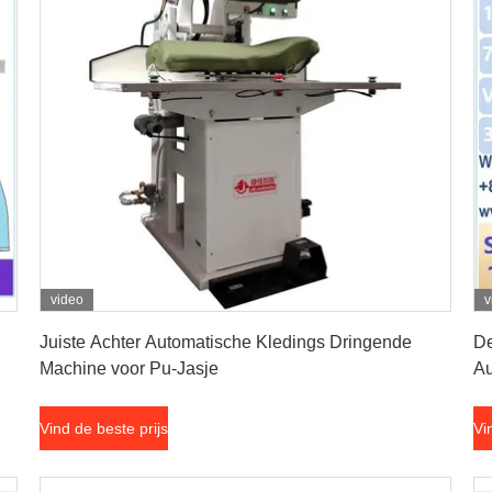
video
v
Vind de beste prijs
Juiste Achter Automatische Kledings Dringende
De
Machine voor Pu-Jasje
Au
Vind de beste prijs
Vi