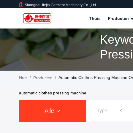
Shanghai Jiejia Garment Machinery Co .,ltd
Thuis
Producten
Keywo
Press
Produ
/
/
Automatic Clothes Pressing Machine On
Huis
Producten
automatic clothes pressing machine
Alle
Type:
Kledings Dringende Machine