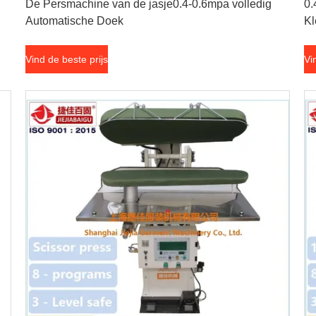
De Persmachine van de jasje0.4-0.6mpa volledig
0.
Automatische Doek
Kl
Vind de beste prijs
Vi