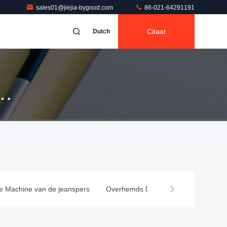
sales01@jiejia-bygood.com
86-021-64291191
Citaat
Dutch
e Machine van de jeanspers
Overhemds Dringende Machine