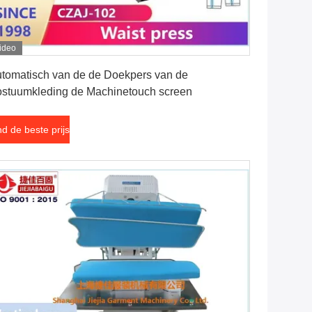
ideo
Vind de beste prijs
tomatisch van de de Doekpers van de
stuumkleding de Machinetouch screen
nd de beste prijs