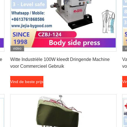
video
v
Vind de beste prijs
de
Witte Industriële 100W kleedt Dringende Machine
Va
voor Commercieel Gebruik
vo
Vind de beste prijs
Vi