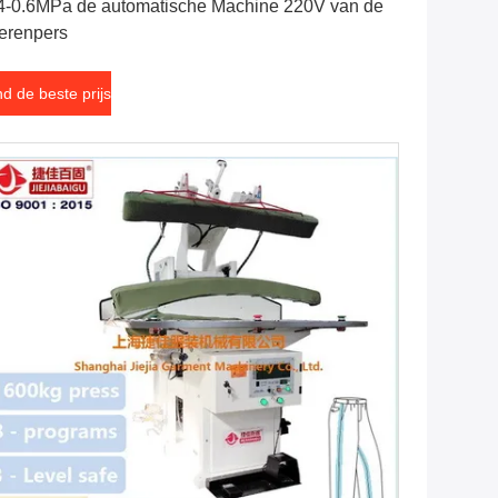
4-0.6MPa de automatische Machine 220V van de
erenpers
nd de beste prijs