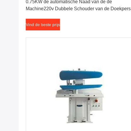
0.75KW de automatische Naad van de de
Machine220v Dubbele Schouder van de Doekpers
Vind de beste prijs