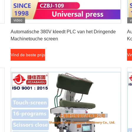
video
v
Vind de beste prijs
Automatische 380V kleedt PLC van het Dringende
Au
Machinetouche screen
Ko
Vind de beste prijs
Vi