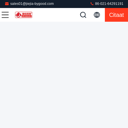
sales01@jiejia-bygood.com
86-021-64291191
Citaat
0.4 - 0.6MPa de Machine van het persijzer Machine van de
750 Watts de Autoplc Klerenpers
Broek Dringende Machine
2022-07-27
254 Meningen