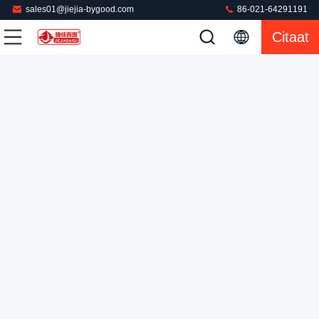
sales01@jiejia-bygood.com
86-021-64291191
De Machine van het de Persijzer van de overhemdstoom voor
Citaat
van de het overhemdspers van de Kleren de verticale pers
machine van het de machinekledingstuk
De Persmachine van de klerenstoom
2022-04-29
52 Meningen