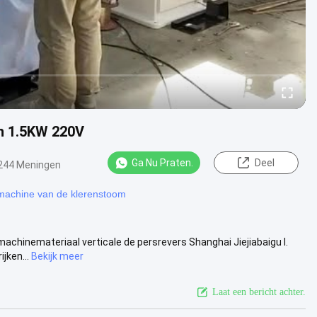
n 1.5KW 220V
Ga Nu Praten.
Deel
244 Meningen
achine van de klerenstoom
chinemateriaal verticale de persrevers Shanghai Jiejiabaigu I.
jken...
Bekijk meer
Laat een bericht achter.