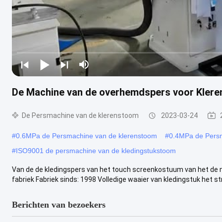
De Machine van de overhemdspers voor Klere
De Persmachine van de klerenstoom
2023-03-24
#
0.6MPa de Persmachine van de klerenstoom
#
0.4MPa de Persm
#
ISO9001 de persmachine van de kledingstukstoom
Van de de kledingspers van het touch screenkostuum van het de ma
fabriek Fabriek sinds: 1998 Volledige waaier van kledingstuk het stri
Berichten van bezoekers