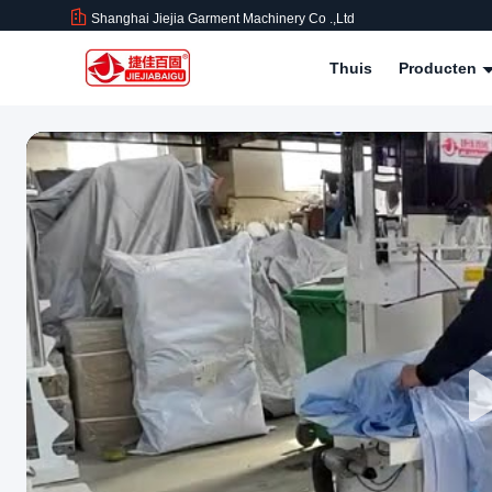
Shanghai Jiejia Garment Machinery Co .,ltd
Thuis
Producten