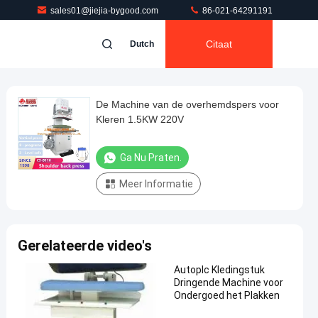
sales01@jiejia-bygood.com
86-021-64291191
Citaat
Dutch
De Machine van de overhemdspers voor
Kleren 1.5KW 220V
Ga Nu Praten.
Meer Informatie
Gerelateerde video's
Autoplc Kledingstuk
Dringende Machine voor
Ondergoed het Plakken