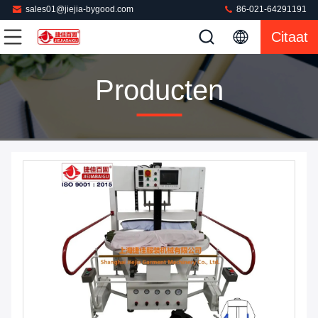
sales01@jiejia-bygood.com
86-021-64291191
Citaat
Producten