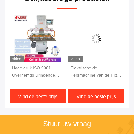
video
video
vi
het
Hoge druk ISO 9001
Elektrische de
Ve
Overhemds Dringende
Persmachine van de Hitte
Dr
Machine 0.75KW
Industriële Kleding 750
vo
Watts
ve
Vind de beste prijs
Vind de beste prijs
ko
Stuur uw vraag