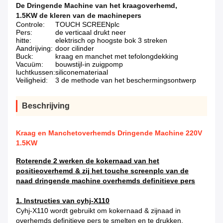
De Dringende Machine van het kraagoverhemd
,
1.5KW de kleren van de machinepers
Controle:
TOUCH SCREENplc
Pers:
de verticaal drukt neer
hitte:
elektrisch op hoogste bok 3 streken
Aandrijving:
door cilinder
Buck:
kraag en manchet met tefolongdekking
Vacuüm:
bouwstijl-in zuigpomp
luchtkussen:
siliconemateriaal
Veiligheid:
3 de methode van het beschermingsontwerp
Beschrijving
Kraag en Manchetoverhemds Dringende Machine 220V
1.5KW
Roterende 2 werken de kokernaad van het
positieoverhemd & zij het touche screenplc van de
naad dringende machine overhemds definitieve pers
1. Instructies van cyhj-X110
Cyhj-X110 wordt gebruikt om kokernaad & zijnaad in
overhemds definitieve pers te smelten en te drukken.