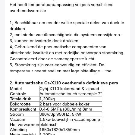
Het heeft temperatuuraanpassing volgens verschillend
overhemdsvereiste
1, Beschikbaar om eender welke speciale delen van doek te
drukken.
2, met sterke vacuümvochtigheid die systeem verwijderen.
3, kunnen ontwaterde doek drukken.
4, Gebruikend de pneumatische componenten van
uitstekende kwaliteit en met redelijke ontworpen stoomkring.
Gecontroleerd door de samengeperste lucht.
5, Stoomkring zijn zeer eenvoudig en efficiënt. De
temperatuur neemt snel en met lage hitteullage… toe
2.
Automatische Cs-X110 overhemds definitieve pers
Model
Cyhj-X110 kokernaad & zijnaad
Controle
Automatische touch screenplc 7“
Totale druk
1,200kg
Bokgrootte
2 bars voor dubbele koker
Kompreslucht
0.4-0.6MPa (80L/min) 8mm
Stroom
380V/3ph/50HZ, 5KW
Vacuüm
1.5kw bouwstijl-in vacuümpomp
Het verwarmen
elektrisch
Afmeting
1650x1820x1850mm
Netto gewicht
1,200kg