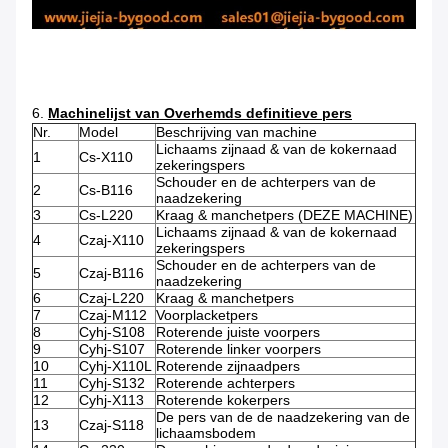
6.
Machinelijst van Overhemds definitieve pers
Nr.
Model
Beschrijving van machine
Lichaams zijnaad & van de kokernaad
1
Cs-X110
zekeringspers
Schouder en de achterpers van de
2
Cs-B116
naadzekering
3
Cs-L220
Kraag & manchetpers (DEZE MACHINE)
Lichaams zijnaad & van de kokernaad
4
Czaj-X110
zekeringspers
Schouder en de achterpers van de
5
Czaj-B116
naadzekering
6
Czaj-L220
Kraag & manchetpers
7
Czaj-M112
Voorplacketpers
8
Cyhj-S108
Roterende juiste voorpers
9
Cyhj-S107
Roterende linker voorpers
10
Cyhj-X110L
Roterende zijnaadpers
11
Cyhj-S132
Roterende achterpers
12
Cyhj-X113
Roterende kokerpers
De pers van de de naadzekering van de
13
Czaj-S118
lichaamsbodem