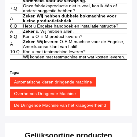
vormreeks voor uw verwijzing.
Onze fabrieksproductie niet is veel, kon ik één of
7.Q
andere suggestie hebben?
Zeker. Wij hebben dubbele bokmachine voor
A
kleine productiefabriek.
8.Q
Hebt u Engelse handboek en installatieinstructie?
A
Zeker
s. Wij hebben allen.
9.Q
Kon u O-E-M product leveren?
Zeker
. Wij leveren O-E-M machine voor de Engelse,
A
Amerikaanse klant van Italië.
10.Q
Kon u met testmachine leveren?
Wij konden met testmachine met wat kosten leveren.
Tags:
Automatische kleren dringende machine
Overhemds Dringende Machine
De Dringende Machine van het kraagoverhemd
Gelijksoortige producten