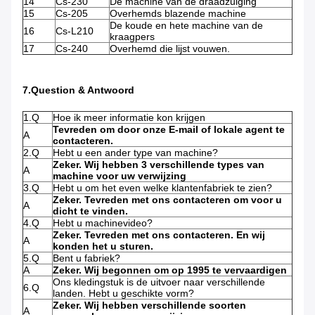
14
Cs-230
De machine van de draadzuiging
15
Cs-205
Overhemds blazende machine
De koude en hete machine van de
16
Cs-L210
kraagpers
17
Cs-240
Overhemd die lijst vouwen.
7.Question & Antwoord
1.Q
Hoe ik meer informatie kon krijgen
Tevreden om door onze E-mail of lokale agent te
A
contacteren.
2.Q
Hebt u een ander type van machine?
Zeker. Wij hebben 3 verschillende types van
A
machine voor uw verwijzing
3.Q
Hebt u om het even welke klantenfabriek te zien?
Zeker. Tevreden met ons contacteren om voor u
A
dicht te vinden.
4.Q
Hebt u machinevideo?
Zeker. Tevreden met ons contacteren. En wij
A
konden het u sturen.
5.Q
Bent u fabriek?
A
Zeker. Wij begonnen om op 1995 te vervaardigen
Ons kledingstuk is de uitvoer naar verschillende
6.Q
landen. Hebt u geschikte vorm?
Zeker. Wij hebben verschillende soorten
A