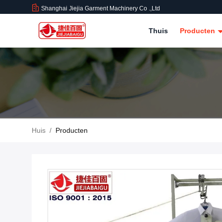
Shanghai Jiejia Garment Machinery Co .,ltd
Thuis
Producten
Huis
/
Producten