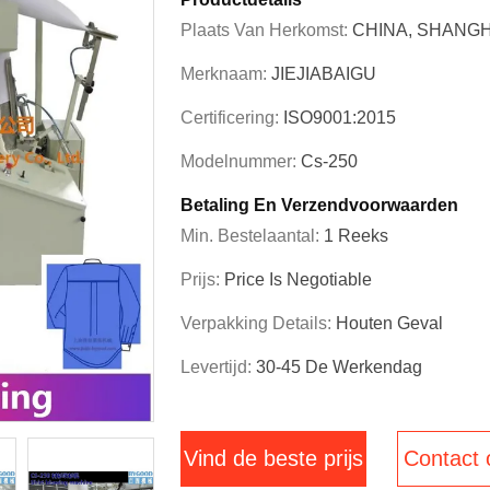
Plaats Van Herkomst:
CHINA, SHANGH
Merknaam:
JIEJIABAIGU
Certificering:
ISO9001:2015
Modelnummer:
Cs-250
Betaling En Verzendvoorwaarden
Min. Bestelaantal:
1 Reeks
Prijs:
Price Is Negotiable
Verpakking Details:
Houten Geval
Levertijd:
30-45 De Werkendag
Vind de beste prijs
Contact