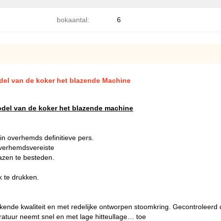
bokaantal:
6
del van de koker het blazende Machine
odel van de koker het blazende machine
 in overhemds definitieve pers.
overhemdsvereiste
azen te besteden.
 te drukken.
ende kwaliteit en met redelijke ontworpen stoomkring. Gecontroleerd
eratuur neemt snel en met lage hitteullage… toe