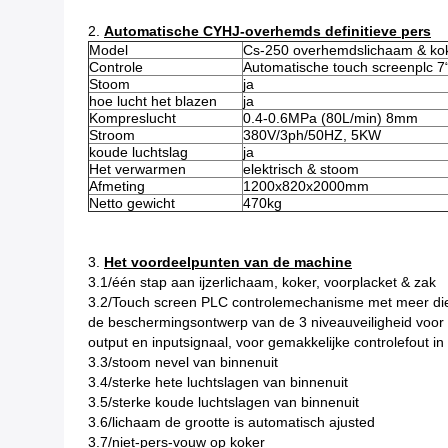
2.
Automatische CYHJ-overhemds definitieve pers
Model
Cs-250 overhemdslichaam & ko
Controle
Automatische touch screenplc 7
Stoom
ja
hoe lucht het blazen
ja
Kompreslucht
0.4-0.6MPa (80L/min) 8mm
Stroom
380V/3ph/50HZ, 5KW
koude luchtslag
ja
Het verwarmen
elektrisch & stoom
Afmeting
1200x820x2000mm
Netto gewicht
470kg
3.
Het voordeelpunten van de machine
3.1/één stap aan ijzerlichaam, koker, voorplacket & zak
3.2/Touch screen PLC controlemechanisme met meer di
de beschermingsontwerp van de 3 niveauveiligheid voor 
output en inputsignaal, voor gemakkelijke controlefout i
3.3/stoom nevel van binnenuit
3.4/sterke hete luchtslagen van binnenuit
3.5/sterke koude luchtslagen van binnenuit
3.6/lichaam de grootte is automatisch ajusted
3.7/niet-pers-vouw op koker