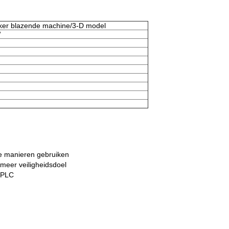
ker blazende machine/3-D model
“
e manieren gebruiken
meer veiligheidsdoel
n PLC