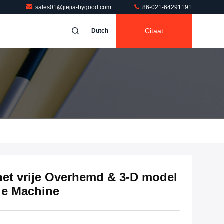
sales01@jiejia-bygood.com
86-021-64291191
Citaat
Dutch
het vrije Overhemd & 3-D model
de Machine