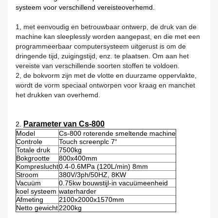
systeem voor verschillend vereisteoverhemd.
1, met eenvoudig en betrouwbaar ontwerp, de druk van de
machine kan sleeplessly worden aangepast, en die met een
programmeerbaar computersysteem uitgerust is om de
dringende tijd, zuigingstijd, enz. te plaatsen. Om aan het
vereiste van verschillende soorten stoffen te voldoen.
2, de bokvorm zijn met de vlotte en duurzame oppervlakte,
wordt de vorm speciaal ontworpen voor kraag en manchet
het drukken van overhemd.
Parameter van Cs-800
2.
Model
Cs-800 roterende smeltende machine
Controle
Touch screenplc 7“
Totale druk
7500kg
Bokgrootte
800x400mm
Kompreslucht
0.4-0.6MPa (120L/min) 8mm
Stroom
380V/3ph/50HZ, 8KW
Vacuüm
0.75kw bouwstijl-in vacuümeenheid
koel systeem
waterharder
Afmeting
2100x2000x1570mm
Netto gewicht
2200kg