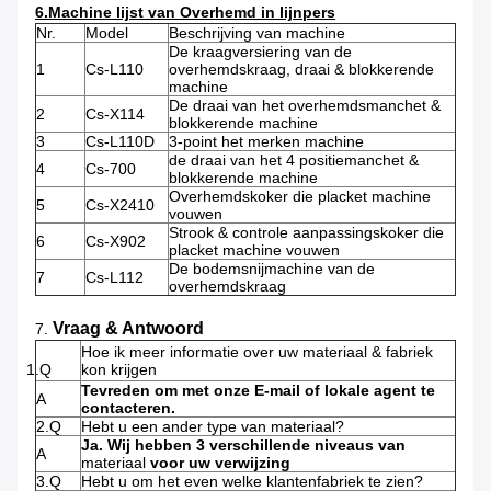
6.Machine lijst van Overhemd in lijnpers
Nr.
Model
Beschrijving van machine
De kraagversiering van de
1
Cs-L110
overhemdskraag, draai & blokkerende
machine
De draai van het overhemdsmanchet &
2
Cs-X114
blokkerende machine
3
Cs-L110D
3-point het merken machine
de draai van het 4 positiemanchet &
4
Cs-700
blokkerende machine
Overhemdskoker die placket machine
5
Cs-X2410
vouwen
Strook & controle aanpassingskoker die
6
Cs-X902
placket machine vouwen
De bodemsnijmachine van de
7
Cs-L112
overhemdskraag
Vraag & Antwoord
7.
Hoe ik meer informatie over uw materiaal & fabriek
1.Q
kon krijgen
Tevreden om met onze E-mail of lokale agent te
A
contacteren.
2.Q
Hebt u een ander type van materiaal?
Ja. Wij hebben 3 verschillende niveaus van
A
materiaal
voor uw verwijzing
3.Q
Hebt u om het even welke klantenfabriek te zien?