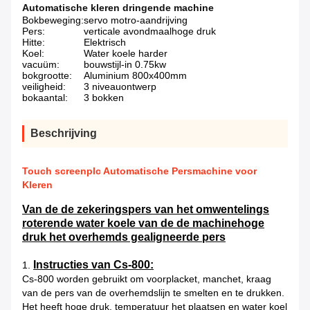
Automatische kleren dringende machine
Bokbeweging:
servo motro-aandrijving
Pers:
verticale avondmaalhoge druk
Hitte:
Elektrisch
Koel:
Water koele harder
vacuüm:
bouwstijl-in 0.75kw
bokgrootte:
Aluminium 800x400mm
veiligheid:
3 niveauontwerp
bokaantal:
3 bokken
Beschrijving
Touch screenplc Automatische Persmachine voor
Kleren
Van de de zekeringspers van het omwentelings
roterende water koele van de de machinehoge
druk het overhemds gealigneerde pers
Instructies van Cs-800:
1.
Cs-800 worden gebruikt om voorplacket, manchet, kraag
van de pers van de overhemdslijn te smelten en te drukken.
Het heeft hoge druk, temperatuur het plaatsen en water koel