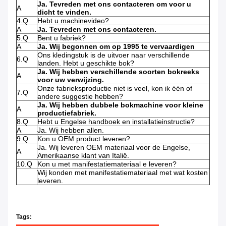
Ja. Tevreden met ons contacteren om voor u
A
dicht te vinden.
4.Q
Hebt u machinevideo?
A
Ja. Tevreden met ons contacteren.
5.Q
Bent u fabriek?
A
Ja. Wij begonnen om op 1995 te vervaardigen
Ons kledingstuk is de uitvoer naar verschillende
6.Q
landen. Hebt u geschikte bok?
Ja. Wij hebben verschillende soorten bokreeks
A
voor uw verwijzing.
Onze fabrieksproductie niet is veel, kon ik één of
7.Q
andere suggestie hebben?
Ja. Wij hebben dubbele bokmachine voor kleine
A
productiefabriek.
8.Q
Hebt u Engelse handboek en installatieinstructie?
A
Ja. Wij hebben allen.
9.Q
Kon u OEM product leveren?
Ja. Wij leveren OEM materiaal voor de Engelse,
A
Amerikaanse klant van Italië.
10.Q
Kon u met manifestatiemateriaal e leveren?
Wij konden met manifestatiemateriaal met wat kosten
leveren.
Tags: