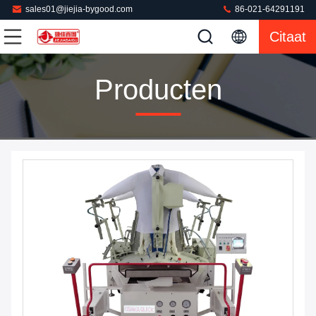
sales01@jiejia-bygood.com
86-021-64291191
Citaat
Producten