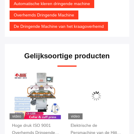
Automatische kleren dringende machine
Overhemds Dringende Machine
De Dringende Machine van het kraagoverhemd
Gelijksoortige producten
video
video
vi
het
Hoge druk ISO 9001
Elektrische de
Ve
Overhemds Dringende
Persmachine van de Hitte
Dr