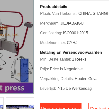
Productdetails
Plaats Van Herkomst:
CHINA, SHANGH
Merknaam:
JIEJIABAIGU
Certificering:
ISO9001:2015
Modelnummer:
CYHJ
Betaling En Verzendvoorwaarden
Min. Bestelaantal:
1 Reeks
Prijs:
Price Is Negotiable
Verpakking Details:
Houten Geval
Levertijd:
7-15 De Werkendag
Vind de beste prijs
Contact