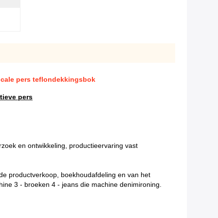
icale pers teflondekkingsbok
tieve pers
rzoek en ontwikkeling, productieervaring vast
an de productverkoop, boekhoudafdeling en van het
hine 3 - broeken 4 - jeans die machine denimironing.