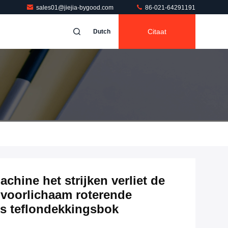
sales01@jiejia-bygood.com
86-021-64291191
Citaat
Dutch
hine het strijken verliet de
voorlichaam roterende
rs teflondekkingsbok