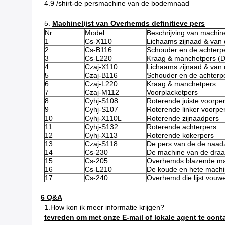
4.9 /shirt-de persmachine van de bodemnaad
5.
Machinelijst van Overhemds definitieve pers
Nr.
Model
Beschrijving van machin
1
Cs-X110
Lichaams zijnaad & van
2
Cs-B116
Schouder en de achterp
3
Cs-L220
Kraag & manchetpers 
4
Czaj-X110
Lichaams zijnaad & van
5
Czaj-B116
Schouder en de achterp
6
Czaj-L220
Kraag & manchetpers
7
Czaj-M112
Voorplacketpers
8
Cyhj-S108
Roterende juiste voorpe
9
Cyhj-S107
Roterende linker voorpe
10
Cyhj-X110L
Roterende zijnaadpers
11
Cyhj-S132
Roterende achterpers
12
Cyhj-X113
Roterende kokerpers
13
Czaj-S118
De pers van de de naad
14
Cs-230
De machine van de draa
15
Cs-205
Overhemds blazende m
16
Cs-L210
De koude en hete machi
17
Cs-240
Overhemd die lijst vouw
6 Q&A
1.How kon ik meer informatie krijgen?
tevreden om met onze E-mail of lokale agent te cont