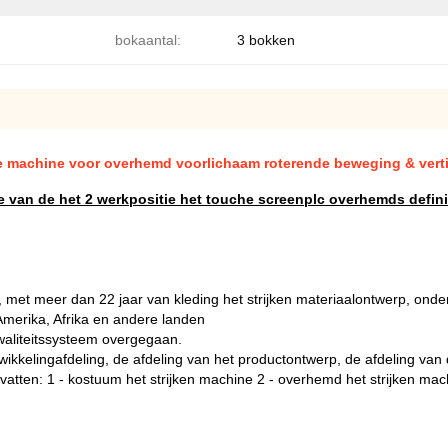
bokaantal:
3 bokken
de machine voor overhemd voorlichaam roterende beweging & vert
van de het 2 werkpositie het touche screenplc overhemds defini
, met meer dan 22 jaar van kleding het strijken materiaalontwerp, onde
 Amerika, Afrika en andere landen
kwaliteitssysteem overgegaan.
ntwikkelingafdeling, de afdeling van het productontwerp, de afdeling v
vatten: 1 - kostuum het strijken machine 2 - overhemd het strijken mac