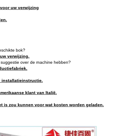
 voor uw verwijzing
den.
geschikte bok?
uw verwijzing.
re suggestie over de machine hebben
?
uctiefabriek.
nstallatieinstructie.
merikaanse klant van Italië.
et is zou kunnen voor wat kosten worden geladen.