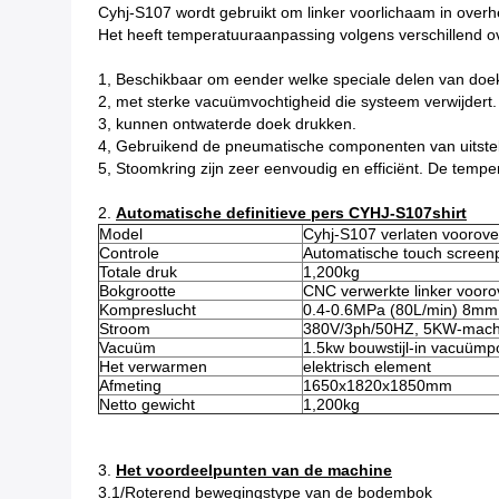
Cyhj-S107 wordt gebruikt om linker voorlichaam in overh
Het heeft temperatuuraanpassing volgens verschillend 
1, Beschikbaar om eender welke speciale delen van doek
2, met sterke vacuümvochtigheid die systeem verwijdert.
3, kunnen ontwaterde doek drukken.
4, Gebruikend de pneumatische componenten van uitstek
5, Stoomkring zijn zeer eenvoudig en efficiënt. De temp
2.
Automatische definitieve pers CYHJ-S107shirt
Model
Cyhj-S107 verlaten voorov
Controle
Automatische touch screenp
Totale druk
1,200kg
Bokgrootte
CNC verwerkte linker voor
Kompreslucht
0.4-0.6MPa (80L/min) 8mm
Stroom
380V/3ph/50HZ, 5KW-mach
Vacuüm
1.5kw bouwstijl-in vacuüm
Het verwarmen
elektrisch element
Afmeting
1650x1820x1850mm
Netto gewicht
1,200kg
3.
Het voordeelpunten van de machine
3.1/Roterend bewegingstype van de bodembok