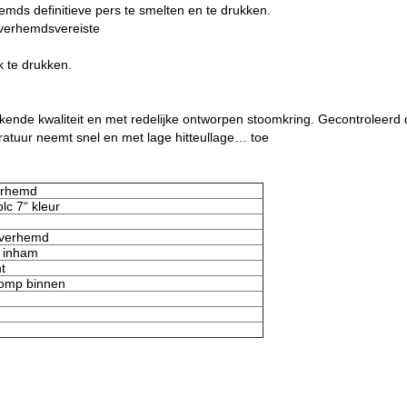
emds definitieve pers te smelten en te drukken.
overhemdsvereiste
 te drukken.
ende kwaliteit en met redelijke ontworpen stoomkring. Gecontroleerd
eratuur neemt snel en met lage hitteullage… toe
erhemd
lc 7“ kleur
overhemd
 inham
t
pomp binnen