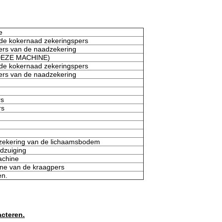
e
 de kokernaad zekeringspers
ers van de naadzekering
(DEZE MACHINE)
 de kokernaad zekeringspers
ers van de naadzekering
rs
rs
zekering van de lichaamsbodem
dzuiging
achine
ne van de kraagpers
en.
acteren.