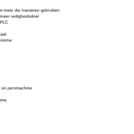
t meer die manieren gebruiken
meer veiligheidsdoel
n PLC
taal
anisme
ng en persmachine
hine