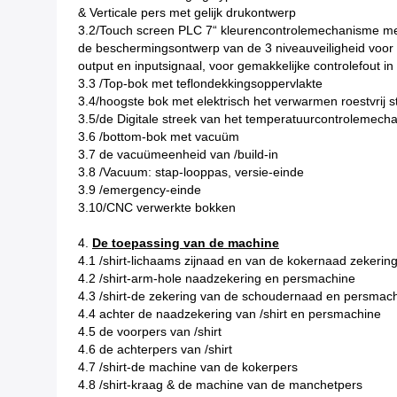
& Verticale pers met gelijk drukontwerp
3.2/Touch screen PLC 7“ kleurencontrolemechanisme me
de beschermingsontwerp van de 3 niveauveiligheid voor 
output en inputsignaal, voor gemakkelijke controlefout i
3.3 /Top-bok met teflondekkingsoppervlakte
3.4/hoogste bok met elektrisch het verwarmen roestvrij s
3.5/de Digitale streek van het temperatuurcontrolemech
3.6 /bottom-bok met vacuüm
3.7 de vacuümeenheid van /build-in
3.8 /Vacuum: stap-looppas, versie-einde
3.9 /emergency-einde
3.10/CNC verwerkte bokken
4.
De toepassing van de machine
4.1 /shirt-lichaams zijnaad en van de kokernaad zekeri
4.2 /shirt-arm-hole naadzekering en persmachine
4.3 /shirt-de zekering van de schoudernaad en persmac
4.4 achter de naadzekering van /shirt en persmachine
4.5 de voorpers van /shirt
4.6 de achterpers van /shirt
4.7 /shirt-de machine van de kokerpers
4.8 /shirt-kraag & de machine van de manchetpers