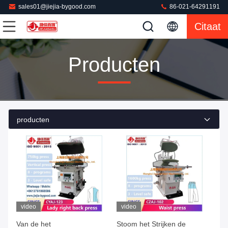
sales01@jiejia-bygood.com
86-021-64291191
Citaat
Producten
producten
video
video
Van de het
Stoom het Strijken de