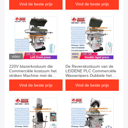
Type Ironing
Vind de beste prijs
Vind de beste prijs
video
220V blazerkostuum die
De Reverskostuum van de
Commerciële kostuum het
LEIDENE PLC Commerciële
strijken Machine met de
Wasserijpers Dubbele het
vacuümpomp van de
Strijken Persmachine 1.5kw
stoomkamer strijken
Vind de beste prijs
Vind de beste prijs