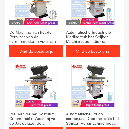
video
video
De Machine van het de
Automatische Industriële
Persijzer van de
Kledingstuk het Strijken
overhemdstoom voor van de
Machinestoom die op
het overhemdspers van de
Legger-vacuümpomp
Kleren de verticale pers
aandringen
Vind de beste prijs
Vind de beste prijs
machine van het de
machinekledingstuk
PLC van de het Kostuum
Automatische Touch
Commerciële Wasserij van
screenjasje Commerciële het
de Jasjeblazer de
Strijken Persmachine met
Persmachine voor Front
Stoomkamer