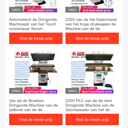
video
video
Automatisch de Dringende
220V van de het Gatennaad
Machineplc van het Touch
van het hoge drukwapen de
screenjasje Stoom
Machine van de de
Verwarmingssysteem
Kokerpers voor Naad
Verzegelende overhemd het
Vind de beste prijs
Vind de beste prijs
strijken machine
video
video
Van de de Broeken
220V PLC van de de riem
Dringende Machine van de
Dringende Machine van de
taillerek van de de
Sportsweater van het de
Cilinderslaap de Dubbele
Stoom Verwarmingssysteem
Pers van de Broeklegger
de Pers van de Broeklegger
Vind de beste prijs
Vind de beste prijs