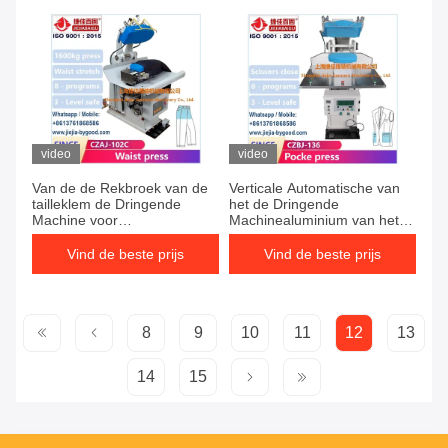
video
video
Van de de Rekbroek van de
Verticale Automatische van
tailleklem de Dringende
het de Dringende
Machine voor
Machinealuminium van het
verwarmingssysteem van de
Blousekledingstuk de
Rimpel het Vrije stoom
Stoompers
Vind de beste prijs
Vind de beste prijs
8
9
10
11
12
13
14
15