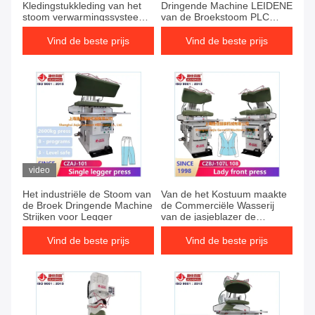
Kledingstukkleding van het
Dringende Machine LEIDENE
stoom verwarmingssysteem
van de Broekstoom PLC
de verticale Dringende
Controle voor de
Machine voor de Kleding van
broekbroeken van Legger
Vind de beste prijs
Vind de beste prijs
het Jasjekostuum het strijken
220V
materiaal
video
Het industriële de Stoom van
Van de het Kostuum maakte
de Broek Dringende Machine
de Commerciële Wasserij
Strijken voor Legger
van de jasjeblazer de
Persmachine 0.4-0.6MPa
Italië tot klep verschillend
Vind de beste prijs
Vind de beste prijs
soort stof