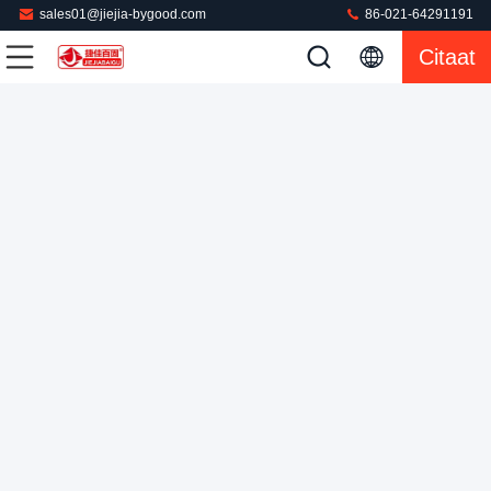
sales01@jiejia-bygood.com
86-021-64291191
Citaat
Automatische Industriële Kledingstuk het Strijken
Machinestoom die op Legger-vacuümpomp aandringen
Broek Dringende Machine
2022-04-29
254 Meningen