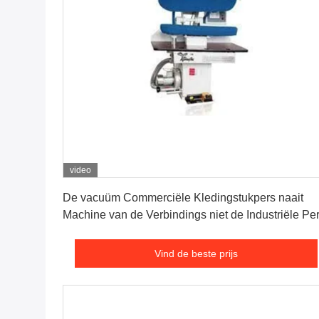
video
Vind de beste prijs
De vacuüm Commerciële Kledingstukpers naait
Machine van de Verbindings niet de Industriële Pe
Vind de beste prijs