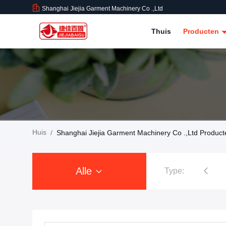
Shanghai Jiejia Garment Machinery Co .,ltd
Thuis
Producten
Huis
/
Shanghai Jiejia Garment Machinery Co .,ltd Product
Alle
Type:
Kledings Dringende Machine