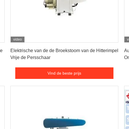
video
v
Vind de beste prijs
de
Elektrische van de de Broekstoom van de Hitterimpel
Au
Vrije de Persschaar
On
Vind de beste prijs