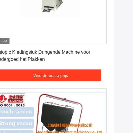
ideo
Vind de beste prijs
toplc Kledingstuk Dringende Machine voor
dergoed het Plakken
Vind de beste prijs