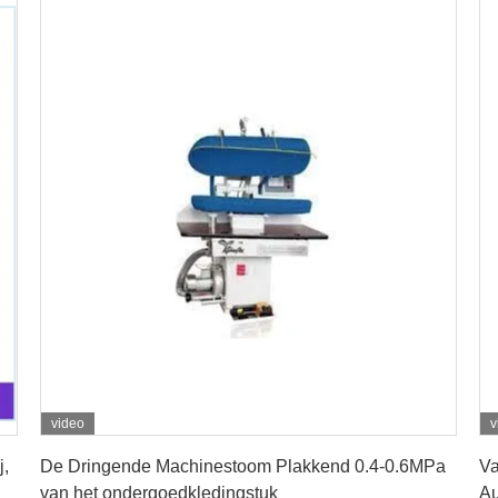
video
v
Vind de beste prijs
j,
De Dringende Machinestoom Plakkend 0.4-0.6MPa
Va
van het ondergoedkledingstuk
Au