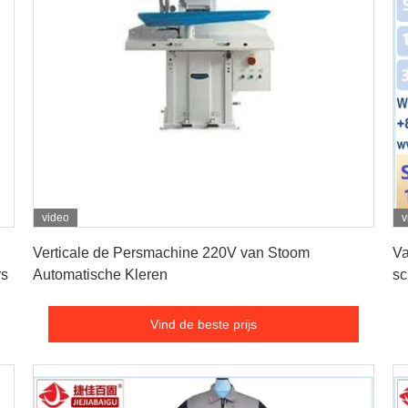
video
v
Vind de beste prijs
Verticale de Persmachine 220V van Stoom
Va
rs
Automatische Kleren
sc
Vind de beste prijs