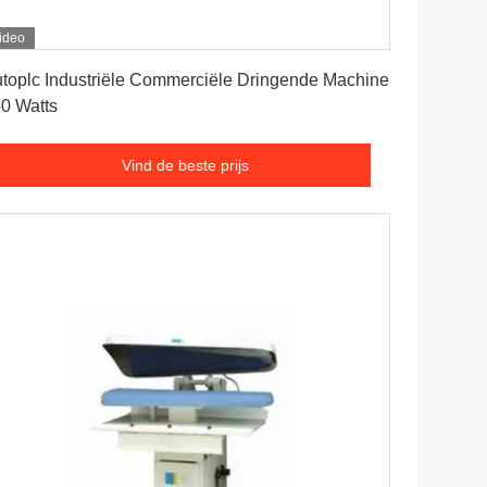
ideo
Vind de beste prijs
toplc Industriële Commerciële Dringende Machine
0 Watts
Vind de beste prijs