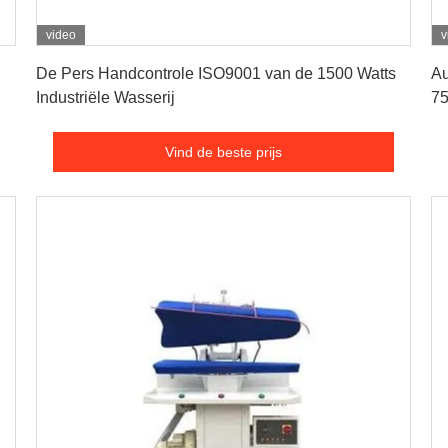
video
v
Vind de beste prijs
De Pers Handcontrole ISO9001 van de 1500 Watts
Au
Industriële Wasserij
75
Vind de beste prijs