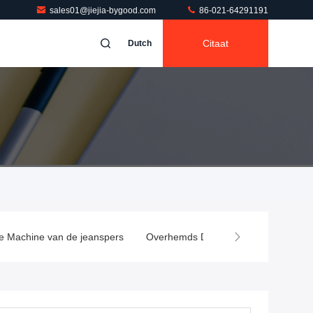
sales01@jiejia-bygood.com
86-021-64291191
Citaat
Dutch
e Machine van de jeanspers
Overhemds Dringende Machine