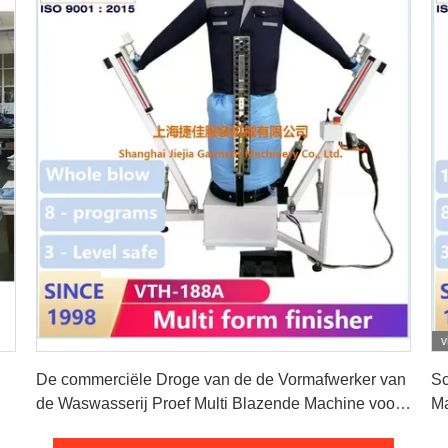
v
Vind de beste prijs
De commerciële Droge van de de Vormafwerker van
Sc
de Waswasserij Proef Multi Blazende Machine voor
Ma
Ijzerjasje