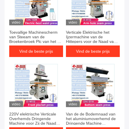
video
video
Toevallige Machinescherm
Verticale Elektrische het
van Steeam van de
Ijzermachine van de
Broekenbroek Plc van het de
Hittepers voor de Naad van
Dringende Kledingstuk het
het het Wapengat van het
Strijken Machine
Klerenoverhemd
Vind de beste prijs
Vind de beste prijs
video
video
220V elektrische Verticale
Van de de Bodemnaad van
Overhemds Dringende
het aluminiumoverhemd de
Machine voor Zij de Naad
Dringende Machine
Verzegelende Pers van het
Elektrische Hitte voor Rimpel