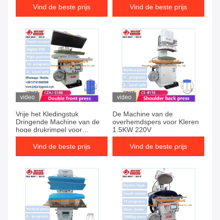
Kokerlichaam
het Vrije Naad Verzegelen
Vind de beste prijs
Vind de beste prijs
video
video
Vrije het Kledingstuk
De Machine van de
Dringende Machine van de
overhemdspers voor Kleren
hoge drukrimpel voor
1.5KW 220V
Katoenen Overhemd Front
Body
Vind de beste prijs
Vind de beste prijs