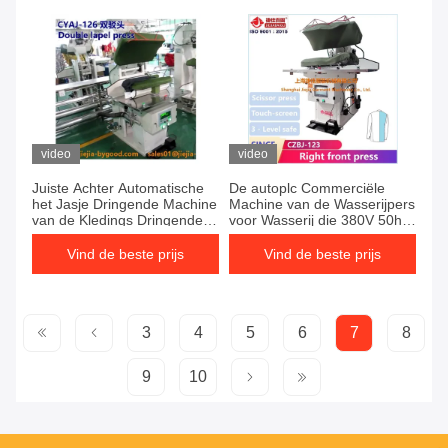
video
video
Juiste Achter Automatische
De autoplc Commerciële
het Jasje Dringende Machine
Machine van de Wasserijpers
van de Kledings Dringende
voor Wasserij die 380V 50hz
Machine Pu
strijken
Vind de beste prijs
Vind de beste prijs
3
4
5
6
7
8
9
10