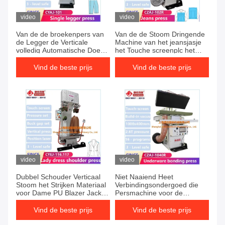
video
video
Van de de broekenpers van
Van de de Stoom Dringende
de Legger de Verticale
Machine van het jeansjasje
volledig Automatische Doek
het Touche screenplc het
Machine 80W
Strijken Materiaal
Vind de beste prijs
Vind de beste prijs
video
video
Dubbel Schouder Verticaal
Niet Naaiend Heet
Stoom het Strijken Materiaal
Verbindingsondergoed die
voor Dame PU Blazer Jacket
Persmachine voor de
Dress
Sportkleding van de
Yogabroek uitbenen
Vind de beste prijs
Vind de beste prijs