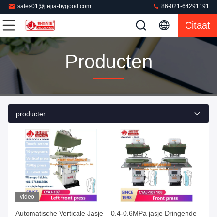
sales01@jiejia-bygood.com
86-021-64291191
Citaat
Producten
producten
video
Automatische Verticale Jasje
0.4-0.6MPa jasje Dringende